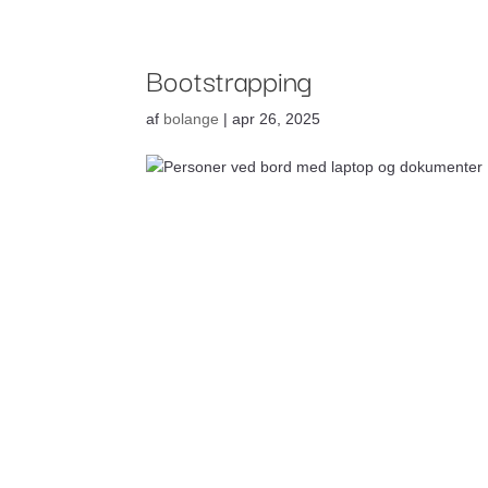
Om Bankr
Ydelser
Bootstrapping
af
bolange
|
apr 26, 2025