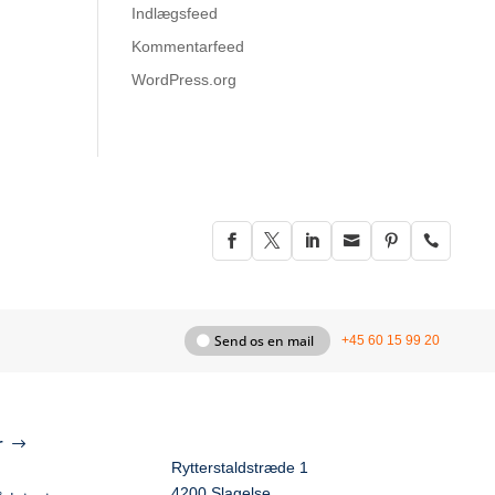
Indlægsfeed
Kommentarfeed
WordPress.org






Send os en mail
+45 60 15 99 20
r
Rytterstaldstræde 1
4200 Slagelse