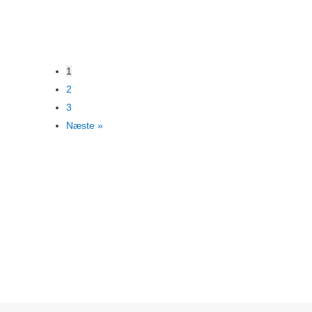
1
2
3
Næste »