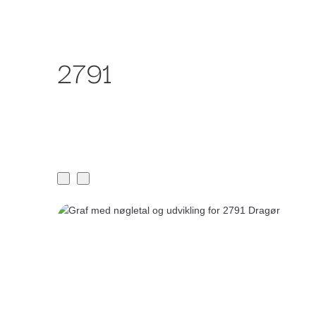
Om Bankr
Ydelser
2791