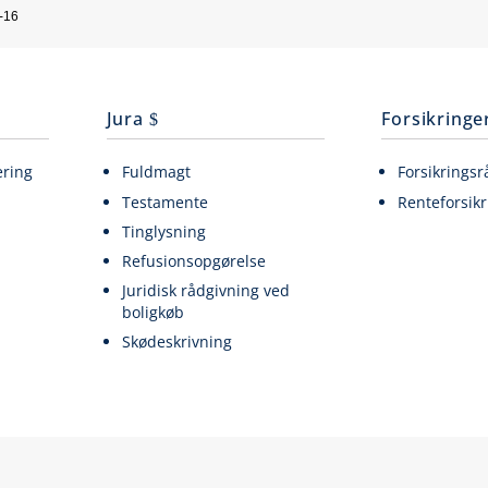
-16
Jura
Forsikringe
ering
Fuldmagt
Forsikringsr
Testamente
Renteforsikr
Tinglysning
Refusionsopgørelse
Juridisk rådgivning ved
boligkøb
Skødeskrivning