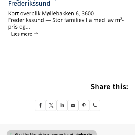
Frederikssund
Kort overblik Møllebakken 6, 3600
Frederikssund — Stor familievilla med lav m²-
pris og...
Læs mere
Share this:






Vi sidder klar på telefonerne for at hjælpe dig