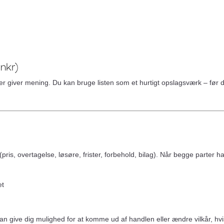
Gratis analyse
Viden
Log ind
Opret grati
ankr)
, der giver mening. Du kan bruge listen som et hurtigt opslagsværk – før 
 (pris, overtagelse, løsøre, frister, forbehold, bilag). Når begge parte
et
kan give dig mulighed for at komme ud af handlen eller ændre vilkår, hvis