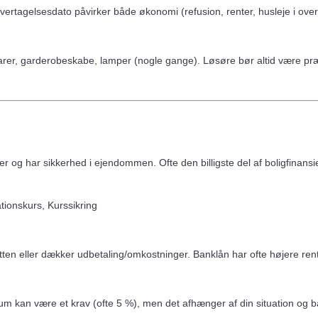
ertagelsesdato påvirker både økonomi (refusion, renter, husleje i overl
arer, garderobeskabe, lamper (nogle gange). Løsøre bør altid være præc
ationer og har sikkerhed i ejendommen. Ofte den billigste del af boligfi
tionskurs, Kurssikring
itten eller dækker udbetaling/omkostninger. Banklån har ofte højere ren
m kan være et krav (ofte 5 %), men det afhænger af din situation og 