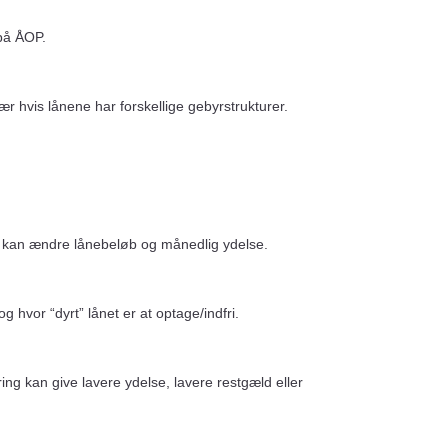
 på ÅOP.
ær hvis lånene har forskellige gebyrstrukturer.
rs kan ændre lånebeløb og månedlig ydelse.
g hvor “dyrt” lånet er at optage/indfri.
ering kan give lavere ydelse, lavere restgæld eller