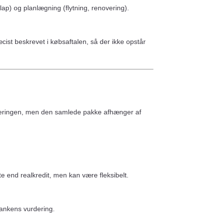
ap) og planlægning (flytning, renovering).
ist beskrevet i købsaftalen, så der ikke opstår
nansieringen, men den samlede pakke afhænger af
te end realkredit, men kan være fleksibelt.
bankens vurdering.