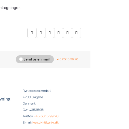
omlægninger.






+45 60 15 99 20
Send os en mail
Rytterstaldstræde 1
4200 Slagelse
ivning
Denmark
Cvr. 43535951
Telefon:
+45 60 15 99 20
E-mail:
kontakt@bankr.dk