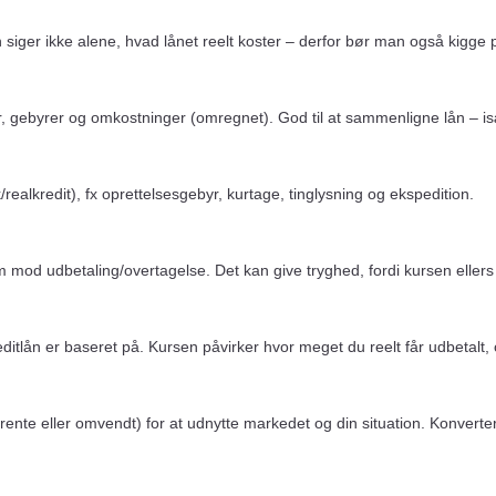
n siger ikke alene, hvad lånet reelt koster – derfor bør man også kigge
nter, gebyrer og omkostninger (omregnet). God til at sammenligne lån – is
ealkredit), fx oprettelsesgebyr, kurtage, tinglysning og ekspedition.
em mod udbetaling/overtagelse. Det kan give tryghed, fordi kursen elle
editlån er baseret på. Kursen påvirker hvor meget du reelt får udbetalt, o
jere rente eller omvendt) for at udnytte markedet og din situation. Konvert