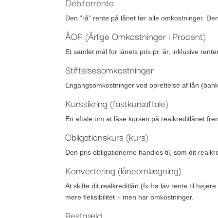
Debitorrente
Den “rå” rente på lånet før alle omkostninger. De
ÅOP (Årlige Omkostninger i Procent)
Et samlet mål for lånets pris pr. år, inklusive re
Stiftelsesomkostninger
Engangsomkostninger ved oprettelse af lån (bank/r
Kurssikring (fastkursaftale)
En aftale om at låse kursen på realkreditlånet fr
Obligationskurs (kurs)
Den pris obligationerne handles til, som dit realkr
Konvertering (låneomlægning)
At skifte dit realkreditlån (fx fra lav rente til hø
mere fleksibilitet – men har omkostninger.
Restgæld