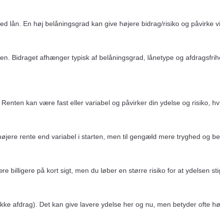
med lån. En høj belåningsgrad kan give højere bidrag/risiko og påvirke 
renten. Bidraget afhænger typisk af belåningsgrad, lånetype og afdragsfri
 Renten kan være fast eller variabel og påvirker din ydelse og risiko, h
k højere rente end variabel i starten, men til gengæld mere tryghed og b
 billigere på kort sigt, men du løber en større risiko for at ydelsen sti
(ikke afdrag). Det kan give lavere ydelse her og nu, men betyder ofte 