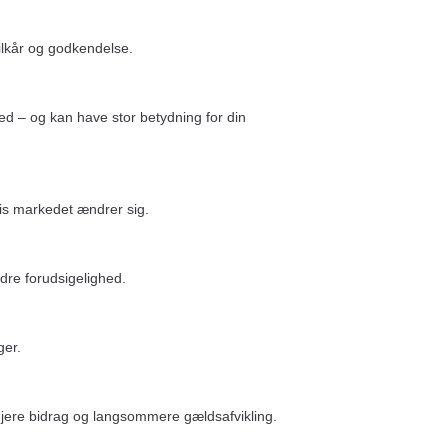
vilkår og godkendelse.
hed – og kan have stor betydning for din
vis markedet ændrer sig.
edre forudsigelighed.
ger.
højere bidrag og langsommere gældsafvikling.