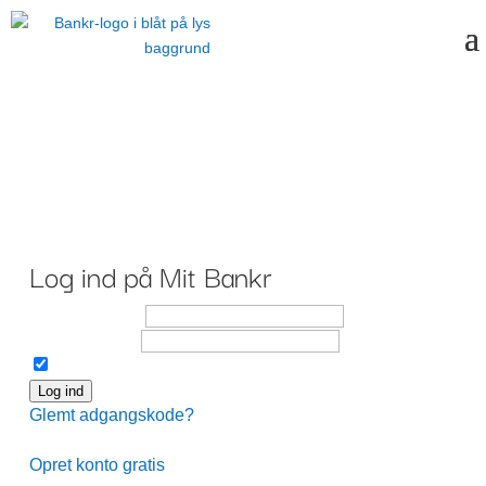
Bankr
Log ind på Mit Bankr
E-mailadresse
Adgangskode
Husk mig
Log ind
Glemt adgangskode?
Har du ikke en konto endnu?
Opret konto gratis