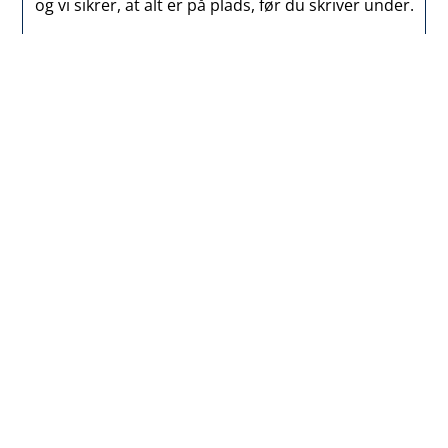
og vi sikrer, at alt er på plads, før du skriver under.
Forsikringer
Vi finder de forsikringer, der giver dig mest værdi
for pengene – uden overflødige dobbelt-
dækninger eller skjulte huller. Og vi hjælper dig til
at få de bedste priser på den dækning der passer
bedst til dig.