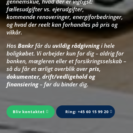
gennemskue, hvad der er vigtigst:
fællesudgifter vs. ejerudgifter,
kommende renoveringer, energiforbedringer,
og hvad der reelt kan forhandles på pris og
vilkår.
Hos
Bankr
får du
uvildig rådgivning
i hele
boligkøbet. Vi arbejder kun for
dig
– aldrig for
banken, mægleren eller et forsikringsselskab –
så du får et ærligt overblik over
pris,
dokumenter, drift/vedligehold og
finansiering
– før du binder dig.
Bliv kontaktet
Ring: +45 60 15 99 20