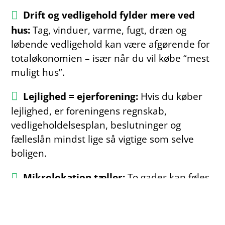
Drift og vedligehold fylder mere ved
hus:
Tag, vinduer, varme, fugt, dræn og
løbende vedligehold kan være afgørende for
totaløkonomien – især når du vil købe “mest
muligt hus”.
Lejlighed = ejerforening:
Hvis du køber
lejlighed, er foreningens regnskab,
vedligeholdelsesplan, beslutninger og
fælleslån mindst lige så vigtige som selve
boligen.
Mikrolokation tæller:
To gader kan føles
som to forskellige markeder. Støj, trafik,
skole/institutioner, indkøb og
“hverdagslogistik” påvirker både trivsel og