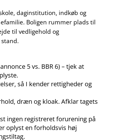
kole, daginstitution, indkøb og
nefamilie. Boligen rummer plads til
de til vedligehold og
 stand.
(annonce 5 vs. BBR 6) – tjek at
plyste.
lser, så I kender rettigheder og
old, dræn og kloak. Afklar tagets
t ingen registreret forurening på
r oplyst en forholdsvis høj
gstiltag.