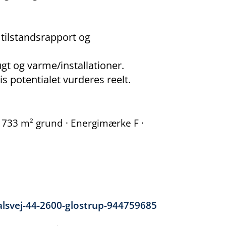
ilstandsrapport og
fugt og varme/installationer.
is potentialet vurderes reelt.
 · 733 m² grund · Energimærke F ·
alsvej-44-2600-glostrup-944759685