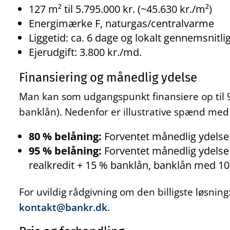
127 m² til 5.795.000 kr. (~45.630 kr./m²)
Energimærke F, naturgas/centralvarme
Liggetid: ca. 6 dage og lokalt gennemsnitli
Ejerudgift: 3.800 kr./md.
Finansiering og månedlig ydelse
Man kan som udgangspunkt finansiere op til 9
banklån). Nedenfor er illustrative spænd med
80 % belåning:
Forventet månedlig ydelse 
95 % belåning:
Forventet månedlig ydelse 
realkredit + 15 % banklån, banklån med 10 å
For uvildig rådgivning om den billigste løsnin
kontakt@bankr.dk
.