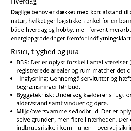
Hverdag
Daglige behov er dækket med kort afstand til s
natur, hvilket gør logistikken enkel for en bør
både hverdag og hobby, men forvent merarbej
energiopgraderinger fremfor indflytningsklart
Risici, tryghed og jura
BBR: Der er oplyst forskel i antal værelser 
registrerede arealer og rum matcher det o
Tinglysning: Gennemgå servitutter og hæfte
begrænsninger før bud.
Byggeteknisk: Undersøg kælderens fugtforh
alder/stand samt vinduer og døre.
Miljø/oversvømmelse/indbrud: Der er oplys
selve grunden, men flere i nærheden. Der e
indbrudsrisiko i kommunen—overvej sikrin