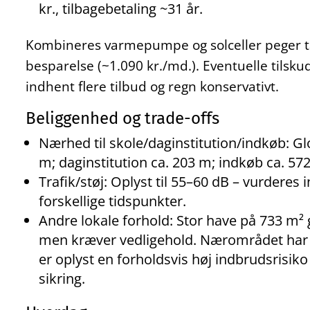
kr., tilbagebetaling ~31 år.
Kombineres varmepumpe og solceller peger tal
besparelse (~1.090 kr./md.). Eventuelle tilsk
indhent flere tilbud og regn konservativt.
Beliggenhed og trade-offs
Nærhed til skole/daginstitution/indkøb: G
m; daginstitution ca. 203 m; indkøb ca. 57
Trafik/støj: Oplyst til 55–60 dB – vurderes 
forskellige tidspunkter.
Andre lokale forhold: Stor have på 733 m² g
men kræver vedligehold. Nærområdet har 
er oplyst en forholdsvis høj indbrudsrisik
sikring.