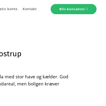
atis konto
Kontakt
Bliv kontaktet
ostrup
la med stor have og kælder. God
rundareal, men boligen kræver