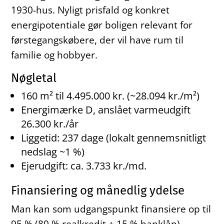
1930-hus. Nyligt prisfald og konkret
energipotentiale gør boligen relevant for
førstegangskøbere, der vil have rum til
familie og hobbyer.
Nøgletal
160 m² til 4.495.000 kr. (~28.094 kr./m²)
Energimærke D, anslået varmeudgift
26.300 kr./år
Liggetid: 237 dage (lokalt gennemsnitligt
nedslag ~1 %)
Ejerudgift: ca. 3.733 kr./md.
Finansiering og månedlig ydelse
Man kan som udgangspunkt finansiere op til
95 % (80 % realkredit + 15 % banklån).