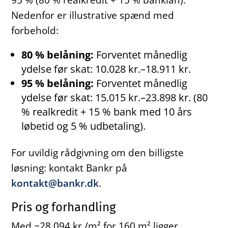
Nedenfor er illustrative spænd med
forbehold:
80 % belåning:
Forventet månedlig
ydelse før skat: 10.028 kr.–18.911 kr.
95 % belåning:
Forventet månedlig
ydelse før skat: 15.015 kr.–23.898 kr. (80
% realkredit + 15 % bank med 10 års
løbetid og 5 % udbetaling).
For uvildig rådgivning om den billigste
løsning: kontakt Bankr på
kontakt@bankr.dk
.
Pris og forhandling
Med ~28.094 kr./m² for 160 m² ligger