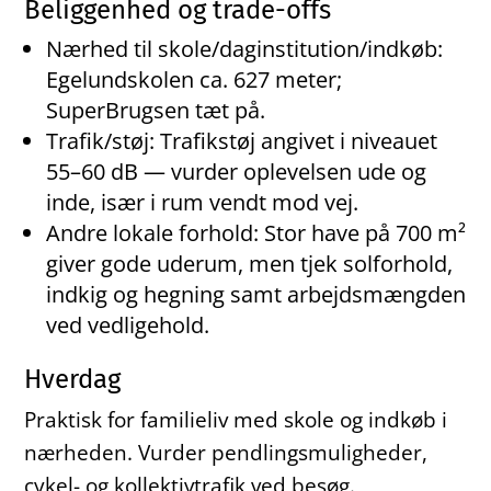
Beliggenhed og trade-offs
Nærhed til skole/daginstitution/indkøb:
Egelundskolen ca. 627 meter;
SuperBrugsen tæt på.
Trafik/støj: Trafikstøj angivet i niveauet
55–60 dB — vurder oplevelsen ude og
inde, især i rum vendt mod vej.
Andre lokale forhold: Stor have på 700 m²
giver gode uderum, men tjek solforhold,
indkig og hegning samt arbejdsmængden
ved vedligehold.
Hverdag
Praktisk for familieliv med skole og indkøb i
nærheden. Vurder pendlingsmuligheder,
cykel- og kollektivtrafik ved besøg.