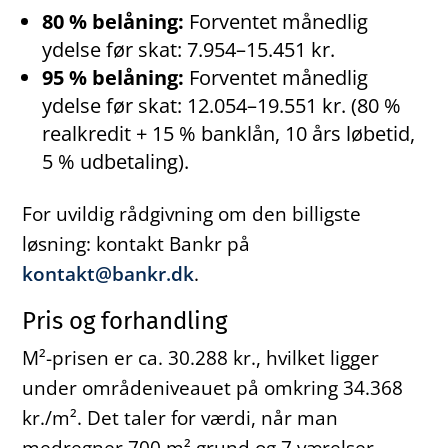
80 % belåning:
Forventet månedlig
ydelse før skat: 7.954–15.451 kr.
95 % belåning:
Forventet månedlig
ydelse før skat: 12.054–19.551 kr. (80 %
realkredit + 15 % banklån, 10 års løbetid,
5 % udbetaling).
For uvildig rådgivning om den billigste
løsning: kontakt Bankr på
kontakt@bankr.dk
.
Pris og forhandling
M²-prisen er ca. 30.288 kr., hvilket ligger
under områdeniveauet på omkring 34.368
kr./m². Det taler for værdi, når man
medregner 700 m² grund og 7 værelser.