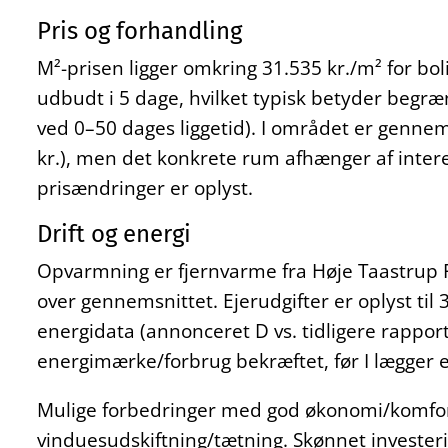
Pris og forhandling
M²-prisen ligger omkring 31.535 kr./m² for bol
udbudt i 5 dage, hvilket typisk betyder begr
ved 0–50 dages liggetid). I området er gennem
kr.), men det konkrete rum afhænger af intere
prisændringer er oplyst.
Drift og energi
Opvarmning er fjernvarme fra Høje Taastrup 
over gennemsnittet. Ejerudgifter er oplyst ti
energidata (annonceret D vs. tidligere rappo
energimærke/forbrug bekræftet, før I lægger 
Mulige forbedringer med god økonomi/komforte
vinduesudskiftning/tætning. Skønnet investerin