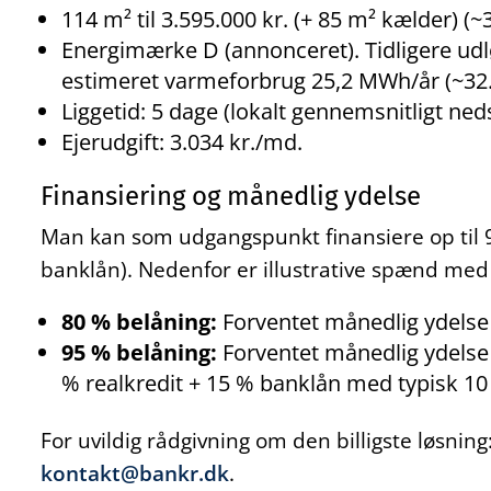
114 m² til 3.595.000 kr. (+ 85 m² kælder) (~
Energimærke D (annonceret). Tidligere ud
estimeret varmeforbrug 25,2 MWh/år (~32.2
Liggetid: 5 dage (lokalt gennemsnitligt ned
Ejerudgift: 3.034 kr./md.
Finansiering og månedlig ydelse
Man kan som udgangspunkt finansiere op til 9
banklån). Nedenfor er illustrative spænd med
80 % belåning:
Forventet månedlig ydelse f
95 % belåning:
Forventet månedlig ydelse f
% realkredit + 15 % banklån med typisk 10 
For uvildig rådgivning om den billigste løsnin
kontakt@bankr.dk
.