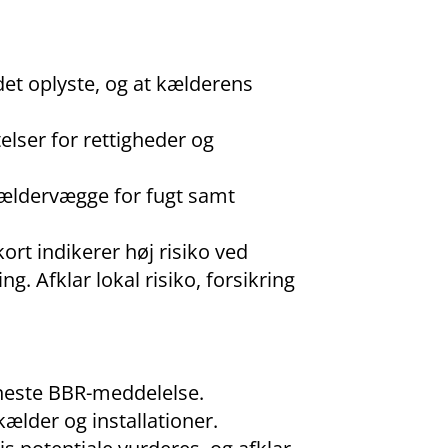
det oplyste, og at kælderens
lser for rettigheder og
kældervægge for fugt samt
rt indikerer høj risiko ved
. Afklar lokal risiko, forsikring
eneste BBR-meddelelse.
 kælder og installationer.