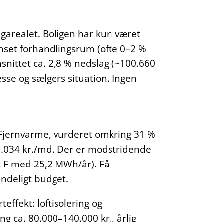
igarealet. Boligen har kun været
ænset forhandlingsrum (ofte 0–2 %
snittet ca. 2,8 % nedslag (~100.660
sse og sælgers situation. Ingen
Fjernvarme, vurderet omkring 31 %
l 3.034 kr./md. Der er modstridende
rt F med 25,2 MWh/år). Få
endeligt budget.
ffekt: loftisolering og
g ca. 80.000–140.000 kr., årlig