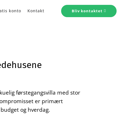
atis konto
Kontakt
Bliv kontaktet
Hedehusene
uelig førstegangsvilla med stor
 Kompromisset er primært
i budget og hverdag.