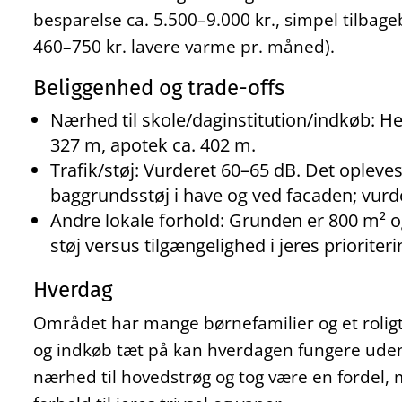
besparelse ca. 5.500–9.000 kr., simpel tilbageb
460–750 kr. lavere varme pr. måned).
Beliggenhed og trade-offs
Nærhed til skole/daginstitution/indkøb: He
327 m, apotek ca. 402 m.
Trafik/støj: Vurderet 60–65 dB. Det opleve
baggrundsstøj i have og ved facaden; vurde
Andre lokale forhold: Grunden er 800 m² og 
støj versus tilgængelighed i jeres prioriteri
Hverdag
Området har mange børnefamilier og et roligt 
og indkøb tæt på kan hverdagen fungere uden 
nærhed til hovedstrøg og tog være en fordel, m