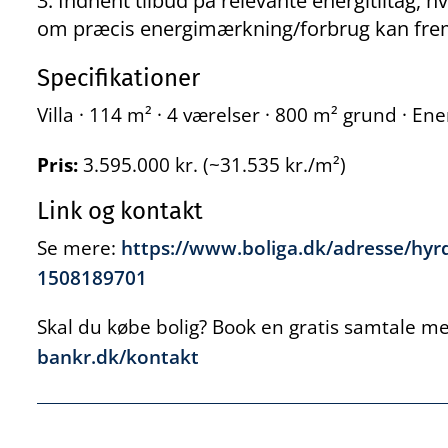
Indhent tilbud på relevante energitiltag, hv
om præcis energimærkning/forbrug kan fre
Specifikationer
Villa · 114 m² · 4 værelser · 800 m² grund · E
Pris:
3.595.000 kr. (~31.535 kr./m²)
Link og kontakt
Se mere:
https://www.boliga.dk/adresse/hy
1508189701
Skal du købe bolig? Book en gratis samtale med
bankr.dk/kontakt