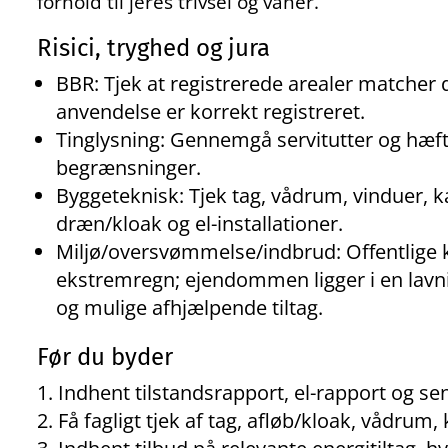
forhold til jeres trivsel og vaner.
Risici, tryghed og jura
BBR: Tjek at registrerede arealer matcher 
anvendelse er korrekt registreret.
Tinglysning: Gennemgå servitutter og hæfte
begrænsninger.
Byggeteknisk: Tjek tag, vådrum, vinduer, 
dræn/kloak og el-installationer.
Miljø/oversvømmelse/indbrud: Offentlige ko
ekstremregn; ejendommen ligger i en lavning
og mulige afhjælpende tiltag.
Før du byder
Indhent tilstandsrapport, el-rapport og s
Få fagligt tjek af tag, afløb/kloak, vådrum,