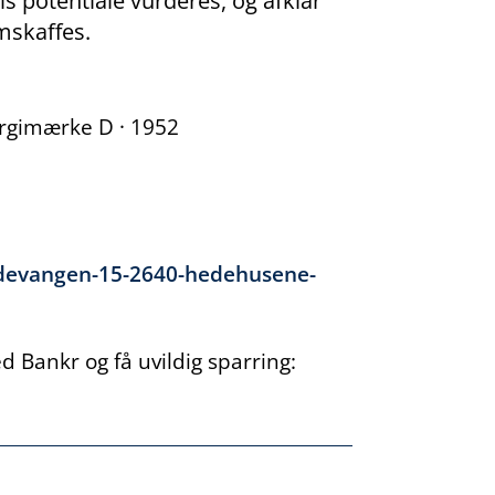
is potentiale vurderes, og afklar
mskaffes.
nergimærke D · 1952
rdevangen-15-2640-hedehusene-
 Bankr og få uvildig sparring: