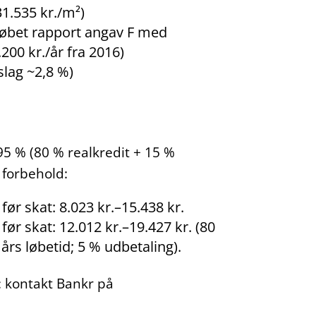
31.535 kr./m²)
løbet rapport angav F med
00 kr./år fra 2016)
slag ~2,8 %)
5 % (80 % realkredit + 15 %
 forbehold:
ør skat: 8.023 kr.–15.438 kr.
ør skat: 12.012 kr.–19.427 kr. (80
års løbetid; 5 % udbetaling).
g: kontakt Bankr på