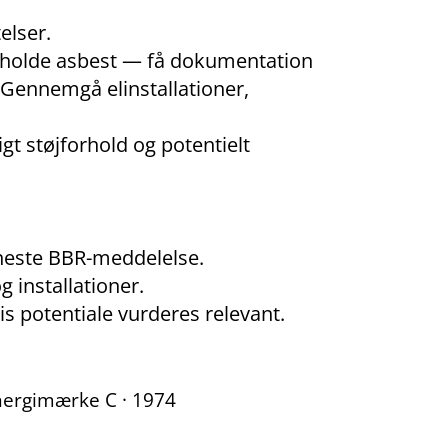
elser.
eholde asbest — få dokumentation
. Gennemgå elinstallationer,
t støjforhold og potentielt
eneste BBR-meddelelse.
g installationer.
vis potentiale vurderes relevant.
 Energimærke C · 1974