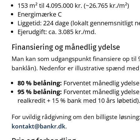
153 m² til 4.095.000 kr. (~26.765 kr./m²)
Energimærke C
Liggetid: 224 dage (lokalt gennemsnitligt n
Ejerudgift: ca. 3.085 kr./md.
Finansiering og månedlig ydelse
Man kan som udgangspunkt finansiere op til 9
banklån). Nedenfor er illustrative spænd med
80 % belåning:
Forventet månedlig ydelse 
95 % belåning:
Forventet månedlig ydelse 
realkredit + 15 % bank med 10 års løbetid)
For uvildig rådgivning om den billigste løsnin
kontakt@bankr.dk
.