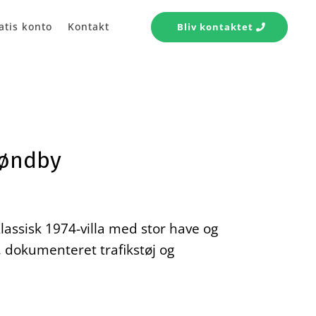
atis konto
Kontakt
Bliv kontaktet
røndby
assisk 1974-villa med stor have og
dokumenteret trafikstøj og