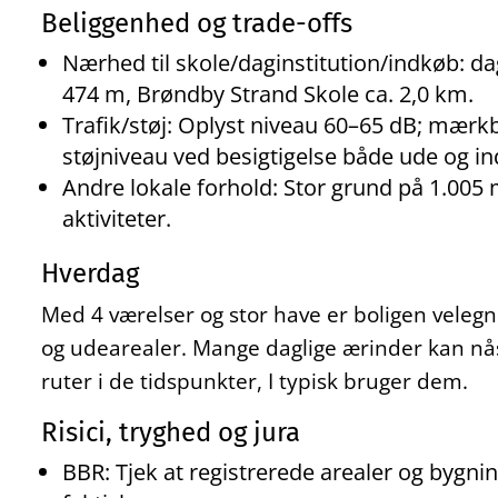
Beliggenhed og trade-offs
Nærhed til skole/daginstitution/indkøb: dag
474 m, Brøndby Strand Skole ca. 2,0 km.
Trafik/støj: Oplyst niveau 60–65 dB; mærk
støjniveau ved besigtigelse både ude og in
Andre lokale forhold: Stor grund på 1.005 m
aktiviteter.
Hverdag
Med 4 værelser og stor have er boligen velegne
og udearealer. Mange daglige ærinder kan nås
ruter i de tidspunkter, I typisk bruger dem.
Risici, tryghed og jura
BBR: Tjek at registrerede arealer og byg