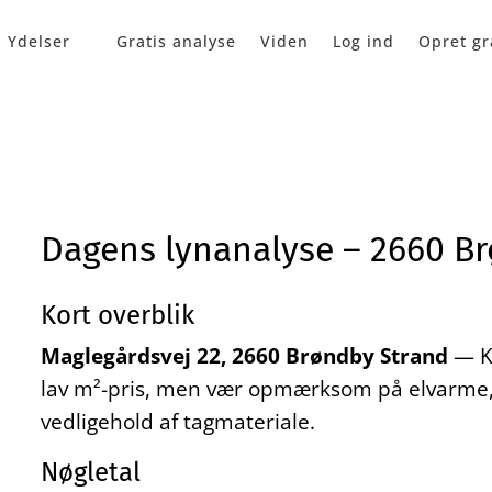
Ydelser
Gratis analyse
Viden
Log ind
Opret gr
Dagens lynanalyse – 2660 B
Kort overblik
Maglegårdsvej 22, 2660 Brøndby Strand
— Kl
lav m²-pris, men vær opmærksom på elvarme, 
vedligehold af tagmateriale.
Nøgletal