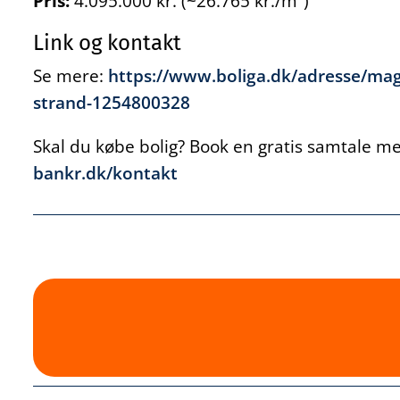
Pris:
4.095.000 kr. (~26.765 kr./m²)
Link og kontakt
Se mere:
https://www.boliga.dk/adresse/mag
strand-1254800328
Skal du købe bolig? Book en gratis samtale med
bankr.dk/kontakt