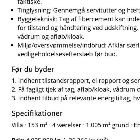
faktiske.
Tinglysning: Gennemgå servitutter og hæft
Byggeteknisk: Tag af fibercement kan ind
for tilstand og håndtering ved udskiftning
vådrum og afløb/kloak.
Miljø/oversvømmelse/indbrud: Afklar særlig
vedligeholdelsesefterslæb før bud.
Før du byder
Indhent tilstandsrapport, el-rapport og s
Få fagligt tjek af tag, afløb/kloak, vådrum o
Indhent tilbud på relevante energitiltag, h
Specifikationer
Villa · 153 m² · 4 værelser · 1.005 m² grund ·