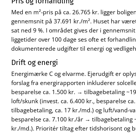
Pris og forhandling
Med en m²-pris på ca. 26.765 kr. ligger bolig
gennemsnit på 37.691 kr./m². Huset har været t
sat ned 9 %. I området gives der i gennemsnit
liggetider over 100 dage ses ofte et forhandl
dokumenterede udgifter til energi og vedligeh
Drift og energi
Energimærke C og elvarme. Ejerudgift er oplyst
forslag fra energirapporten inkluderer solceller 
besparelse ca. 1.500 kr. → tilbagebetaling ~19 
loft/skunk (invest. ca. 6.400 kr., besparelse c
tilbagebetaling, ca. 17 kr./md.) og luft/vand-
besparelse ca. 7.100 kr./år → tilbagebetaling 
kr./md.). Prioritér tiltag efter tidshorisont og 