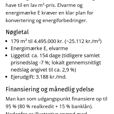
have til en lav m²-pris. Elvarme og
energimærke E kræver en klar plan for
konvertering og energiforbedringer.
Nøgletal
179 m² til 4.495.000 kr. (~25.112 kr./m²)
Energimærke E, elvarme
Liggetid: ca. 154 dage (tidligere samlet
prisnedslag -7 %; lokalt gennemsnitligt
nedslag angivet til ca. 2,9 %)
Ejerudgift: 3.188 kr./md.
Finansiering og månedlig ydelse
Man kan som udgangspunkt finansiere op til
95 % (80 % realkredit + 15 % banklån).
Nedenfor er illustrative spænd med