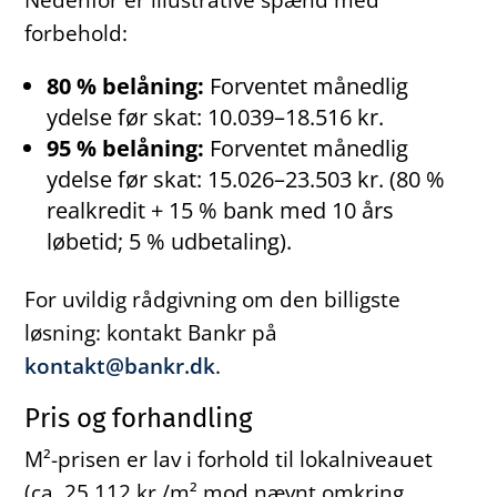
forbehold:
80 % belåning:
Forventet månedlig
ydelse før skat: 10.039–18.516 kr.
95 % belåning:
Forventet månedlig
ydelse før skat: 15.026–23.503 kr. (80 %
realkredit + 15 % bank med 10 års
løbetid; 5 % udbetaling).
For uvildig rådgivning om den billigste
løsning: kontakt Bankr på
kontakt@bankr.dk
.
Pris og forhandling
M²-prisen er lav i forhold til lokalniveauet
(ca. 25.112 kr./m² mod nævnt omkring