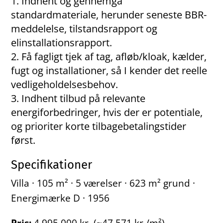
Indhent og gennemgå
standardmateriale, herunder seneste BBR-
meddelelse, tilstandsrapport og
elinstallationsrapport.
Få fagligt tjek af tag, afløb/kloak, kælder,
fugt og installationer, så I kender det reelle
vedligeholdelsesbehov.
Indhent tilbud på relevante
energiforbedringer, hvis der er potentiale,
og prioriter korte tilbagebetalingstider
først.
Specifikationer
Villa · 105 m² · 5 værelser · 623 m² grund ·
Energimærke D · 1956
Pris:
4.995.000 kr. (~47.571 kr./m²)