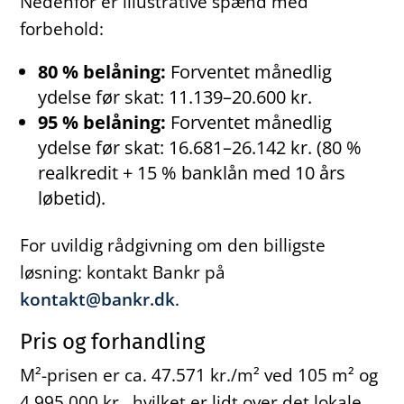
Nedenfor er illustrative spænd med
forbehold:
80 % belåning:
Forventet månedlig
ydelse før skat: 11.139–20.600 kr.
95 % belåning:
Forventet månedlig
ydelse før skat: 16.681–26.142 kr. (80 %
realkredit + 15 % banklån med 10 års
løbetid).
For uvildig rådgivning om den billigste
løsning: kontakt Bankr på
kontakt@bankr.dk
.
Pris og forhandling
M²-prisen er ca. 47.571 kr./m² ved 105 m² og
4.995.000 kr., hvilket er lidt over det lokale