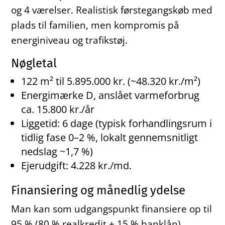
og 4 værelser. Realistisk førstegangskøb med
plads til familien, men kompromis på
energiniveau og trafikstøj.
Nøgletal
122 m² til 5.895.000 kr. (~48.320 kr./m²)
Energimærke D, anslået varmeforbrug
ca. 15.800 kr./år
Liggetid: 6 dage (typisk forhandlingsrum i
tidlig fase 0–2 %, lokalt gennemsnitligt
nedslag ~1,7 %)
Ejerudgift: 4.228 kr./md.
Finansiering og månedlig ydelse
Man kan som udgangspunkt finansiere op til
95 % (80 % realkredit + 15 % banklån).