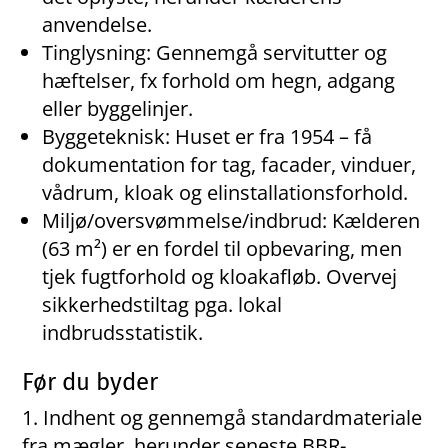
anvendelse.
Tinglysning: Gennemgå servitutter og
hæftelser, fx forhold om hegn, adgang
eller byggelinjer.
Byggeteknisk: Huset er fra 1954 – få
dokumentation for tag, facader, vinduer,
vådrum, kloak og elinstallationsforhold.
Miljø/oversvømmelse/indbrud: Kælderen
(63 m²) er en fordel til opbevaring, men
tjek fugtforhold og kloakafløb. Overvej
sikkerhedstiltag pga. lokal
indbrudsstatistik.
Før du byder
Indhent og gennemgå standardmateriale
fra mægler, herunder seneste BBR-