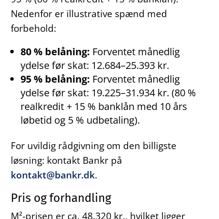
Nedenfor er illustrative spænd med
forbehold:
80 % belåning:
Forventet månedlig
ydelse før skat: 12.684–25.393 kr.
95 % belåning:
Forventet månedlig
ydelse før skat: 19.225–31.934 kr. (80 %
realkredit + 15 % banklån med 10 års
løbetid og 5 % udbetaling).
For uvildig rådgivning om den billigste
løsning: kontakt Bankr på
kontakt@bankr.dk
.
Pris og forhandling
M²-prisen er ca. 48.320 kr., hvilket ligger