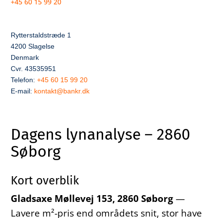
+45 60 15 99 20
Rytterstaldstræde 1
4200 Slagelse
Denmark
Cvr. 43535951
Telefon:
+45 60 15 99 20
E-mail:
kontakt@bankr.dk
Dagens lynanalyse – 2860
Søborg
Kort overblik
Gladsaxe Møllevej 153, 2860 Søborg
—
Lavere m²-pris end områdets snit, stor have