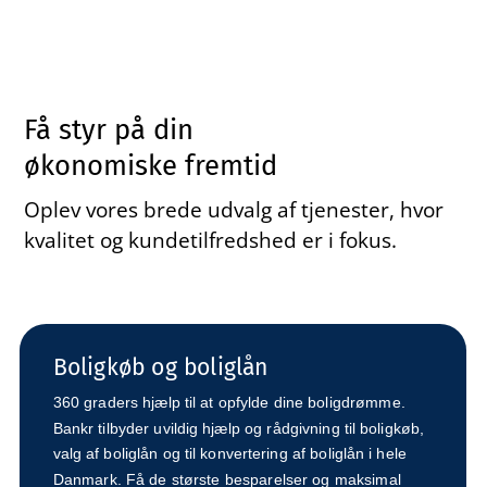
Få styr på din
økonomiske fremtid
Oplev vores brede udvalg af tjenester, hvor
kvalitet og kundetilfredshed er i fokus.
Boligkøb og boliglån
360 graders hjælp til at opfylde dine boligdrømme.
Bankr tilbyder uvildig hjælp og rådgivning til boligkøb,
valg af boliglån og til konvertering af boliglån i hele
Danmark. Få de største besparelser og maksimal