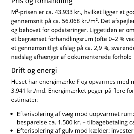
Pris og forhandling
M²-prisen er ca. 43.933 kr., hvilket ligger et
gennemsnit på ca. 56.068 kr./m². Det afspejl
og behovet for opdateringer. Liggetiden er omk
et begrænset forhandlingsrum (ofte 0–2 % ved 
et gennemsnitligt afslag på ca. 2,9 %, svarende
nedslag afhænger af dokumenterede forhold i
Drift og energi
Huset har energimærke F og opvarmes med natu
3.941 kr./md. Energimærket peger på flere fo
estimater:
Efterisolering af væg mod uopvarmet rum: i
besparelse ca. 1.500 kr. – tilbagebetaling ca
Efterisolering af gulv mod kælder: investeri