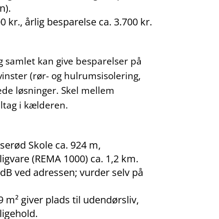
n).
 kr., årlig besparelse ca. 3.700 kr.
g samlet kan give besparelser på
evinster (rør- og hulrumsisolering,
ede løsninger. Skel mellem
ltag i kælderen.
sserød Skole ca. 924 m,
ligvare (REMA 1000) ca. 1,2 km.
70 dB ved adressen; vurder selv på
 m² giver plads til udendørsliv,
igehold.