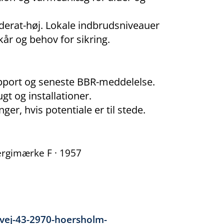
derat-høj. Lokale indbrudsniveauer
år og behov for sikring.
rapport og seneste BBR-meddelelse.
ugt og installationer.
er, hvis potentiale er til stede.
nergimærke F · 1957
gvej-43-2970-hoersholm-