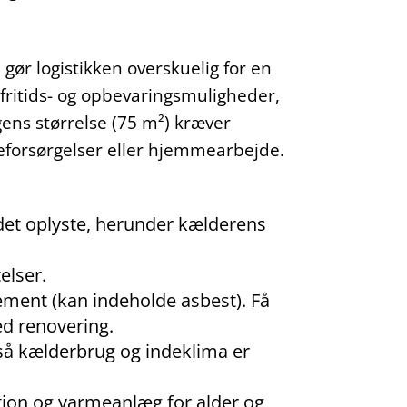
 gør logistikken overskuelig for en
r fritids- og opbevaringsmuligheder,
ens størrelse (75 m²) kræver
ieforsørgelser eller hjemmearbejde.
 det oplyste, herunder kælderens
elser.
ement (kan indeholde asbest). Få
ed renovering.
, så kælderbrug og indeklima er
tion og varmeanlæg for alder og