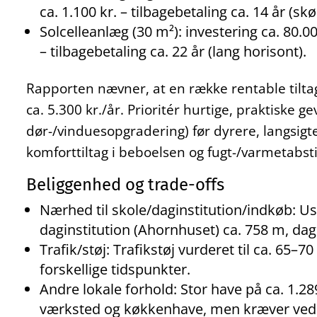
ca. 1.100 kr. – tilbagebetaling ca. 14 år (skø
Solcelleanlæg (30 m²): investering ca. 80.000
– tilbagebetaling ca. 22 år (lang horisont).
Rapporten nævner, at en række rentable tilta
ca. 5.300 kr./år. Prioritér hurtige, praktiske g
dør-/vinduesopgradering) før dyrere, langsigt
komforttiltag i beboelsen og fugt-/varmetabsti
Beliggenhed og trade-offs
Nærhed til skole/daginstitution/indkøb: U
daginstitution (Ahornhuset) ca. 758 m, dag
Trafik/støj: Trafikstøj vurderet til ca. 65–
forskellige tidspunkter.
Andre lokale forhold: Stor have på ca. 1.289
værksted og køkkenhave, men kræver vedl