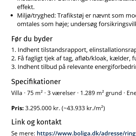
effekt.
Miljø/tryghed: Trafikstøj er nævnt som mo
omtales som høje; undersøg forsikringsvilk
Før du byder
Indhent tilstandsrapport, elinstallations
Få fagligt tjek af tag, afløb/kloak, kælder, f
Indhent tilbud på relevante energiforbedring
Specifikationer
Villa · 75 m² · 3 værelser · 1.289 m² grund · E
Pris:
3.295.000 kr. (~43.933 kr./m²)
Link og kontakt
Se mere:
https://www.boliga.dk/adresse/rin