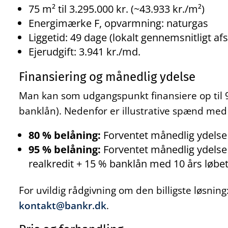
75 m² til 3.295.000 kr. (~43.933 kr./m²)
Energimærke F, opvarmning: naturgas
Liggetid: 49 dage (lokalt gennemsnitligt afs
Ejerudgift: 3.941 kr./md.
Finansiering og månedlig ydelse
Man kan som udgangspunkt finansiere op til 9
banklån). Nedenfor er illustrative spænd med
80 % belåning:
Forventet månedlig ydelse 
95 % belåning:
Forventet månedlig ydelse 
realkredit + 15 % banklån med 10 års løbet
For uvildig rådgivning om den billigste løsnin
kontakt@bankr.dk
.