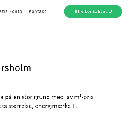
atis konto
Kontakt
Bliv kontaktet
ørsholm
lla på en stor grund med lav m²‑pris
ets størrelse, energimærke F,