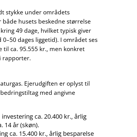
 godt stykke under områdets
er både husets beskedne størrelse
ring 49 dage, hvilket typisk giver
0–50 dages liggetid). I området ses
 til ca. 95.555 kr., men konkret
 rapporter.
rgas. Ejerudgiften er oplyst til
rbedringstiltag med angivne
nvestering ca. 20.400 kr., årlig
. 14 år (skøn).
ng ca. 15.400 kr., årlig besparelse