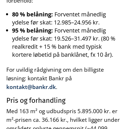
forbehold:
80 % belåning:
Forventet månedlig
ydelse før skat: 12.985–24.956 kr.
95 % belåning:
Forventet månedlig
ydelse før skat: 19.526–31.497 kr. (80 %
realkredit + 15 % bank med typisk
kortere løbetid på banklånet, fx 10 år).
For uvildig rådgivning om den billigste
løsning: kontakt Bankr på
kontakt@bankr.dk
.
Pris og forhandling
Med 163 m² og udbudspris 5.895.000 kr. er
m²-prisen ca. 36.166 kr., hvilket ligger under
områdets oplyste gennemsnit (~44.099