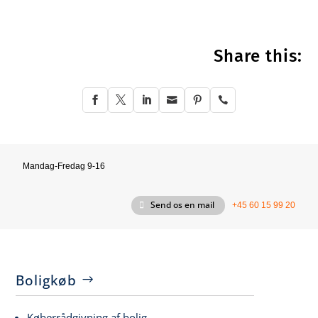
Share this:






Mandag-Fredag 9-16
Send os en mail
+45 60 15 99 20
Boligkøb
Køberrådgivning af bolig