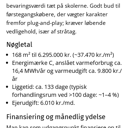
bevaringsværdi tæt på skolerne. Godt bud til
førstegangskøbere, der vægter karakter
fremfor plug-and-play; kræver løbende
vedligehold, især af stråtag.
Nøgletal
168 m² til 6.295.000 kr. (~37.470 kr./m²)
Energimærke C, anslået varmeforbrug ca.
16,4 MWh/år og varmeudgift ca. 9.800 kr./
år
Liggetid: ca. 133 dage (typisk
forhandlingsrum ved >100 dage: ~1–4 %)
Ejerudgift: 6.010 kr./md.
Finansiering og månedlig ydelse
Man kan som udgangspunkt finansiere op til