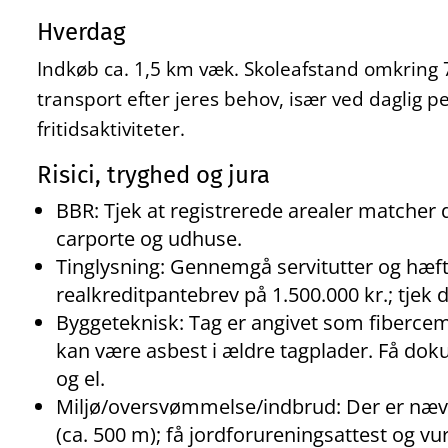
Hverdag
Indkøb ca. 1,5 km væk. Skoleafstand omkring 7
transport efter jeres behov, især ved daglig 
fritidsaktiviteter.
Risici, tryghed og jura
BBR: Tjek at registrerede arealer matcher 
carporte og udhuse.
Tinglysning: Gennemgå servitutter og hæfte
realkreditpantebrev på 1.500.000 kr.; tjek d
Byggeteknisk: Tag er angivet som fibercem
kan være asbest i ældre tagplader. Få dok
og el.
Miljø/oversvømmelse/indbrud: Der er næv
(ca. 500 m); få jordforureningsattest og v