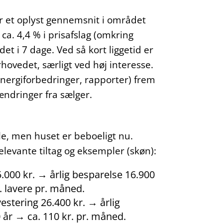
der et oplyst gennemsnit i området
a. 4,4 % i prisafslag (omkring
t i 7 dage. Ved så kort liggetid er
ovedet, særligt ved høj interesse.
nergiforbedringer, rapporter) frem
ændringer fra sælger.
e, men huset er beboeligt nu.
relevante tiltag og eksempler (skøn):
000 kr. → årlig besparelse 16.900
r. lavere pr. måned.
estering 26.400 kr. → årlig
 år → ca. 110 kr. pr. måned.