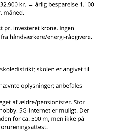
 32.900 kr. → årlig besparelse 1.100
pr. måned.
t pr. investeret krone. Ingen
r fra håndværkere/energi‑rådgivere.
koledistrikt; skolen er angivet til
de nævnte oplysninger; anbefales
ræget af ældre/pensionister. Stor
 hobby. 5G‑internet er muligt. Der
den for ca. 500 m, men ikke på
forureningsattest.