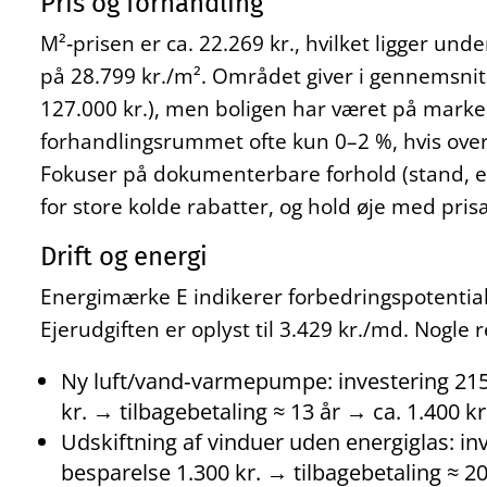
Pris og forhandling
M²‑prisen er ca. 22.269 kr., hvilket ligger un
på 28.799 kr./m². Området giver i gennemsnit c
127.000 kr.), men boligen har været på markede
forhandlingsrummet ofte kun 0–2 %, hvis overh
Fokuser på dokumenterbare forhold (stand, e
for store kolde rabatter, og hold øje med pris
Drift og energi
Energimærke E indikerer forbedringspotential
Ejerudgiften er oplyst til 3.429 kr./md. Nogle 
Ny luft/vand‑varmepumpe: investering 215.
kr. → tilbagebetaling ≈ 13 år → ca. 1.400 k
Udskiftning af vinduer uden energiglas: inv
besparelse 1.300 kr. → tilbagebetaling ≈ 20