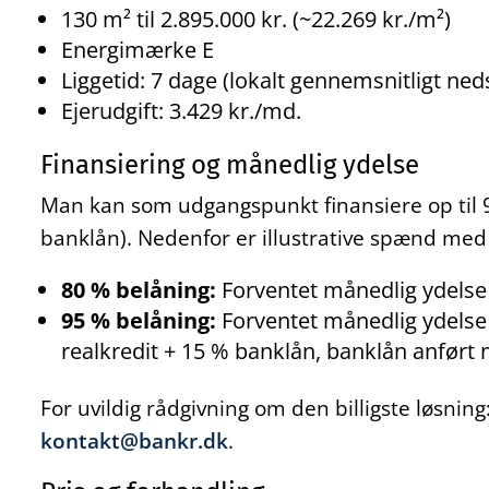
130 m² til 2.895.000 kr. (~22.269 kr./m²)
Energimærke E
Liggetid: 7 dage (lokalt gennemsnitligt ned
Ejerudgift: 3.429 kr./md.
Finansiering og månedlig ydelse
Man kan som udgangspunkt finansiere op til 9
banklån). Nedenfor er illustrative spænd med
80 % belåning:
Forventet månedlig ydelse f
95 % belåning:
Forventet månedlig ydelse f
realkredit + 15 % banklån, banklån anført 
For uvildig rådgivning om den billigste løsnin
kontakt@bankr.dk
.