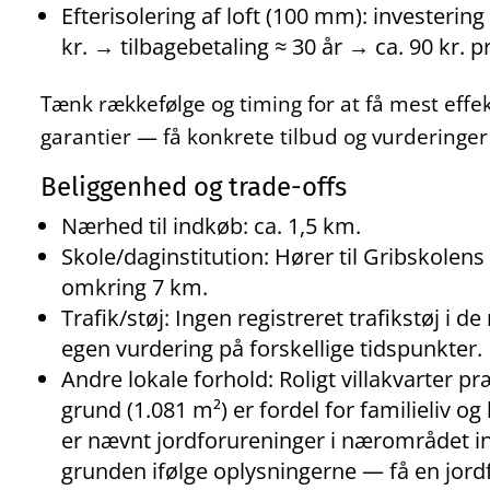
Efterisolering af loft (100 mm): investering
kr. → tilbagebetaling ≈ 30 år → ca. 90 kr. 
Tænk rækkefølge og timing for at få mest effek
garantier — få konkrete tilbud og vurderinge
Beliggenhed og trade-offs
Nærhed til indkøb: ca. 1,5 km.
Skole/daginstitution: Hører til Gribskolens s
omkring 7 km.
Trafik/støj: Ingen registreret trafikstøj i 
egen vurdering på forskellige tidspunkter.
Andre lokale forhold: Roligt villakvarter p
grund (1.081 m²) er fordel for familieliv og
er nævnt jordforureninger i nærområdet in
grunden ifølge oplysningerne — få en jord