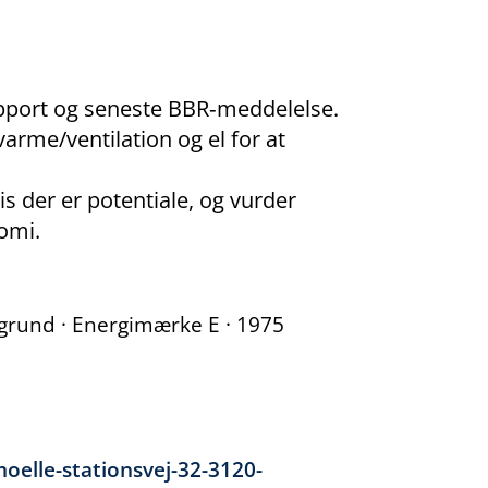
rapport og seneste BBR‑meddelelse.
 varme/ventilation og el for at
is der er potentiale, og vurder
nomi.
m² grund · Energimærke E · 1975
oelle-stationsvej-32-3120-