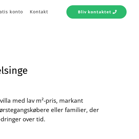
atis konto
Kontakt
Bliv kontaktet
lsinge
villa med lav m²-pris, markant
 førstegangskøbere eller familier, der
dringer over tid.