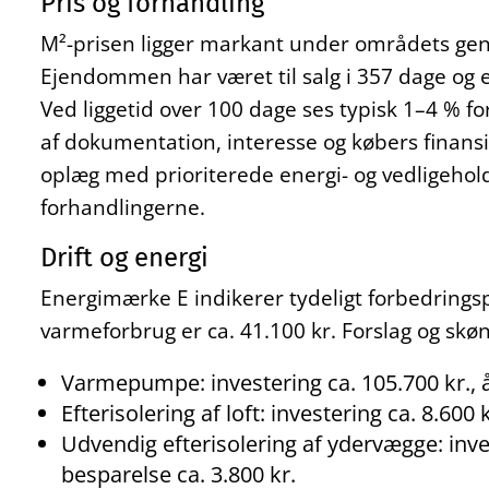
Pris og forhandling
M²-prisen ligger markant under områdets gen
Ejendommen har været til salg i 357 dage og er
Ved liggetid over 100 dage ses typisk 1–4 % 
af dokumentation, interesse og købers finansi
oplæg med prioriterede energi- og vedligehol
forhandlingerne.
Drift og energi
Energimærke E indikerer tydeligt forbedringsp
varmeforbrug er ca. 41.100 kr. Forslag og skøn
Varmepumpe: investering ca. 105.700 kr., år
Efterisolering af loft: investering ca. 8.600 
Udvendig efterisolering af ydervægge: invest
besparelse ca. 3.800 kr.