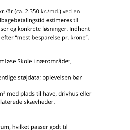
./år (ca. 2.350 kr./md.) ved en
lbagebetalingstid estimeres til
iser og konkrete løsninger. Indhent
g efter “mest besparelse pr. krone”.
amløse Skole i nærområdet,
ffentlige støjdata; oplevelsen bør
² med plads til have, drivhus eller
relaterede skævheder.
m, hvilket passer godt til