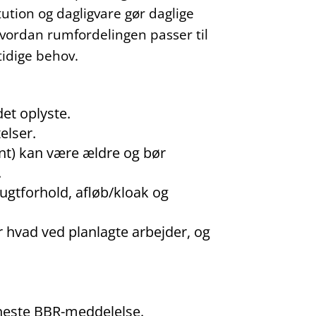
itution og dagligvare gør daglige
vordan rumfordelingen passer til
idige behov.
et oplyste.
elser.
nt) kan være ældre og bør
.
fugtforhold, afløb/kloak og
r hvad ved planlagte arbejder, og
eneste BBR-meddelelse.