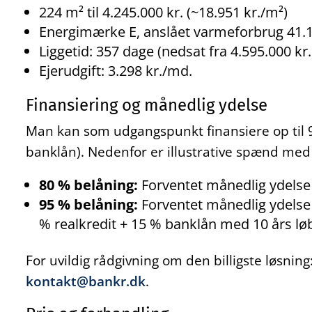
224 m² til 4.245.000 kr. (~18.951 kr./m²)
Energimærke E, anslået varmeforbrug 41.1
Liggetid: 357 dage (nedsat fra 4.595.000 kr.
Ejerudgift: 3.298 kr./md.
Finansiering og månedlig ydelse
Man kan som udgangspunkt finansiere op til 9
banklån). Nedenfor er illustrative spænd med
80 % belåning:
Forventet månedlig ydelse f
95 % belåning:
Forventet månedlig ydelse f
% realkredit + 15 % banklån med 10 års løb
For uvildig rådgivning om den billigste løsnin
kontakt@bankr.dk
.