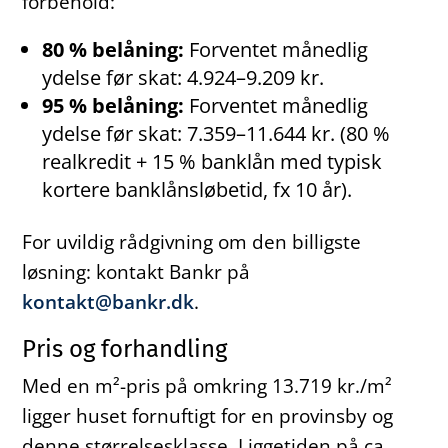
forbehold:
80 % belåning:
Forventet månedlig
ydelse før skat: 4.924–9.209 kr.
95 % belåning:
Forventet månedlig
ydelse før skat: 7.359–11.644 kr. (80 %
realkredit + 15 % banklån med typisk
kortere banklånsløbetid, fx 10 år).
For uvildig rådgivning om den billigste
løsning: kontakt Bankr på
kontakt@bankr.dk
.
Pris og forhandling
Med en m²-pris på omkring 13.719 kr./m²
ligger huset fornuftigt for en provinsby og
denne størrelsesklasse. Liggetiden på ca.