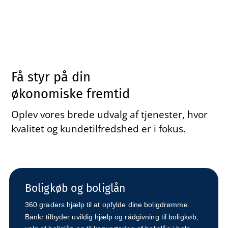
Få styr på din
økonomiske fremtid
Oplev vores brede udvalg af tjenester, hvor
kvalitet og kundetilfredshed er i fokus.
Boligkøb og boliglån
360 graders hjælp til at opfylde dine boligdrømme.
Bankr tilbyder uvildig hjælp og rådgivning til boligkøb,