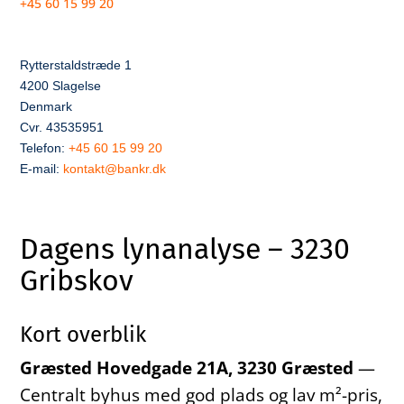
+45 60 15 99 20
Rytterstaldstræde 1
4200 Slagelse
Denmark
Cvr. 43535951
Telefon:
+45 60 15 99 20
E-mail:
kontakt@bankr.dk
Dagens lynanalyse – 3230
Gribskov
Kort overblik
Græsted Hovedgade 21A, 3230 Græsted
—
Centralt byhus med god plads og lav m²-pris,