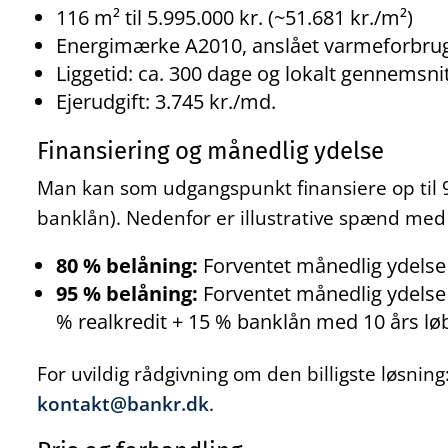
116 m² til 5.995.000 kr. (~51.681 kr./m²)
Energimærke A2010, anslået varmeforbrug 
Liggetid: ca. 300 dage og lokalt gennemsnit
Ejerudgift: 3.745 kr./md.
Finansiering og månedlig ydelse
Man kan som udgangspunkt finansiere op til 9
banklån). Nedenfor er illustrative spænd med
80 % belåning:
Forventet månedlig ydelse f
95 % belåning:
Forventet månedlig ydelse f
% realkredit + 15 % banklån med 10 års løb
For uvildig rådgivning om den billigste løsnin
kontakt@bankr.dk
.