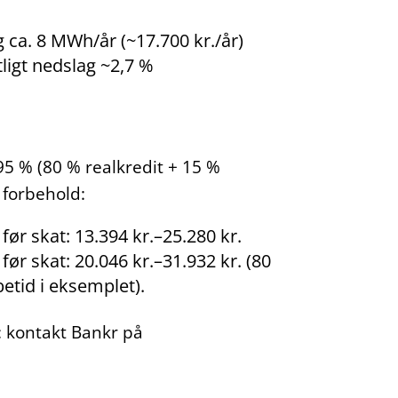
ca. 8 MWh/år (~17.700 kr./år)
ligt nedslag ~2,7 %
5 % (80 % realkredit + 15 %
 forbehold:
ør skat: 13.394 kr.–25.280 kr.
ør skat: 20.046 kr.–31.932 kr. (80
etid i eksemplet).
g: kontakt Bankr på