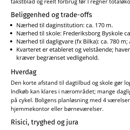
takstblad og reelt forbrug før I regner total
Beliggenhed og trade-offs
Nærhed til daginstitution: ca. 170 m.
Nærhed til skole: Frederiksborg Byskole ca
Nærhed til dagligvare (fx Bilka): ca. 780 m;
Kvarteret er etableret og velstående; have
kræver begrænset vedligehold.
Hverdag
Den korte afstand til dagtilbud og skole gør lo
Indkøb kan klares i nærområdet; mange daglige
på cykel. Boligens planløsning med 4 værelser e
hjemmekontor eller børneværelser.
Risici, tryghed og jura