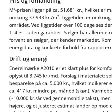
Pris og forhandling
M²-prisen ligger på ca. 51.681 kr., hvilket er 
omkring 37.933 kr./m². Liggetiden er omkring
området. Ved liggetider over 100 dage ses der
1–4 % – uden garantier. Sælger har allerede r
forvent en sælger, der kender markedet. Kom
energidata og konkrete forhold fra rapporterne, 
Drift og energi
Energimærke A2010 er et klart plus for komfor
oplyst til 3.745 kr./md. Forslag i materialet: so
besparelse på ca. 5.000 kr., hvilket indikerer 
ca. 417 kr. mindre pr. måned (skøn). Varmebe
(~10.000 kr./år ved gennemsnitlig takst), men
højere, og et justeret estimat lander op mod 