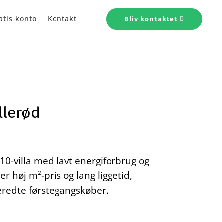
atis konto
Kontakt
Bliv kontaktet
llerød
-villa med lavt energiforbrug og
r høj m²‑pris og lang liggetid,
beredte førstegangskøber.