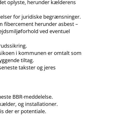
 det oplyste, herunder kælderens
elser for juridiske begrænsninger.
om fibercement herunder asbest –
bejdsmiljøforhold ved eventuel
rudssikring.
isikoen i kommunen er omtalt som
yggende tiltag.
 seneste takster og jeres
eneste BBR-meddelelse.
kælder, og installationer.
is der er potentiale.