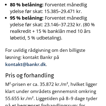
80 % belåning:
Forventet månedlig
ydelse før skat: 15.385–29.471 kr.
95 % belåning:
Forventet månedlig
ydelse før skat: 23.146–37.232 kr. (80 %
realkredit + 15 % banklån med 10 års
løbetid, 5 % udbetaling).
For uvildig rådgivning om den billigste
løsning: kontakt Bankr på
kontakt@bankr.dk
.
Pris og forhandling
M²-prisen er ca. 35.872 kr./m², hvilket ligger
klart under områdets gennemsnit omkring
55.655 kr./m². Liggetiden på 8–9 dage tyder
på et begrænset forhandlingsrum; for