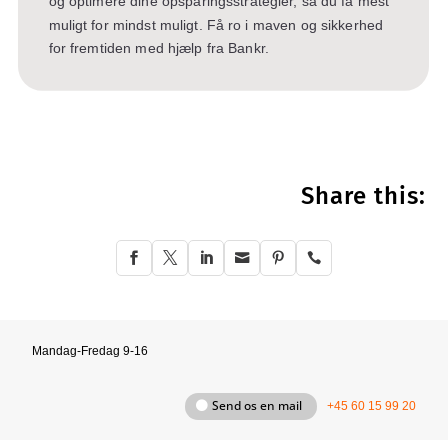
og optimere dine opsparingsstrategier, så du få mest
muligt for mindst muligt. Få ro i maven og sikkerhed
for fremtiden med hjælp fra Bankr.
Share this:






Mandag-Fredag 9-16
Send os en mail
+45 60 15 99 20