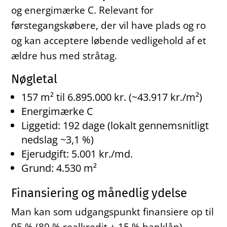
og energimærke C. Relevant for
førstegangskøbere, der vil have plads og ro
og kan acceptere løbende vedligehold af et
ældre hus med stråtag.
Nøgletal
157 m² til 6.895.000 kr. (~43.917 kr./m²)
Energimærke C
Liggetid: 192 dage (lokalt gennemsnitligt
nedslag ~3,1 %)
Ejerudgift: 5.001 kr./md.
Grund: 4.530 m²
Finansiering og månedlig ydelse
Man kan som udgangspunkt finansiere op til
95 % (80 % realkredit + 15 % banklån).