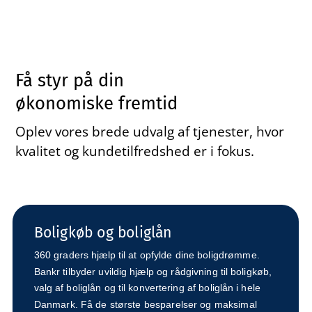
Få styr på din
økonomiske fremtid
Oplev vores brede udvalg af tjenester, hvor
kvalitet og kundetilfredshed er i fokus.
Boligkøb og boliglån
360 graders hjælp til at opfylde dine boligdrømme.
Bankr tilbyder uvildig hjælp og rådgivning til boligkøb,
valg af boliglån og til konvertering af boliglån i hele
Danmark. Få de største besparelser og maksimal