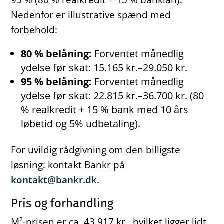
Nedenfor er illustrative spænd med
forbehold:
80 % belåning:
Forventet månedlig
ydelse før skat: 15.165 kr.–29.050 kr.
95 % belåning:
Forventet månedlig
ydelse før skat: 22.815 kr.–36.700 kr. (80
% realkredit + 15 % bank med 10 års
løbetid og 5% udbetaling).
For uvildig rådgivning om den billigste
løsning: kontakt Bankr på
kontakt@bankr.dk
.
Pris og forhandling
M²-prisen er ca. 43.917 kr., hvilket ligger lidt