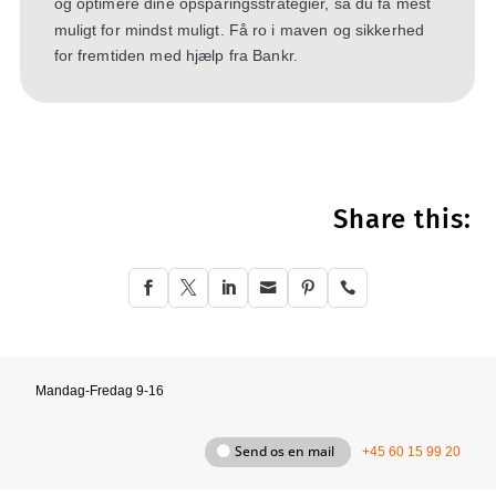
og optimere dine opsparingsstrategier, så du få mest
muligt for mindst muligt. Få ro i maven og sikkerhed
for fremtiden med hjælp fra Bankr.
Share this:






Mandag-Fredag 9-16
Send os en mail
+45 60 15 99 20