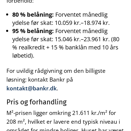
forbehold:
80 % belåning:
Forventet månedlig
ydelse før skat: 10.059 kr.–18.974 kr.
95 % belåning:
Forventet månedlig
ydelse før skat: 15.046 kr.–23.961 kr. (80
% realkredit + 15 % banklån med 10 års
løbetid).
For uvildig rådgivning om den billigste
løsning: kontakt Bankr på
kontakt@bankr.dk
.
Pris og forhandling
M²-prisen ligger omkring 21.611 kr./m² for
208 m², hvilket er lavere end typisk niveau i
området for mindre boliger. Huset har været