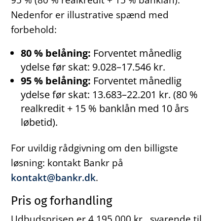
Nedenfor er illustrative spænd med
forbehold:
80 % belåning:
Forventet månedlig
ydelse før skat: 9.028–17.546 kr.
95 % belåning:
Forventet månedlig
ydelse før skat: 13.683–22.201 kr. (80 %
realkredit + 15 % banklån med 10 års
løbetid).
For uvildig rådgivning om den billigste
løsning: kontakt Bankr på
kontakt@bankr.dk
.
Pris og forhandling
Udbudsprisen er 4.195.000 kr., svarende til