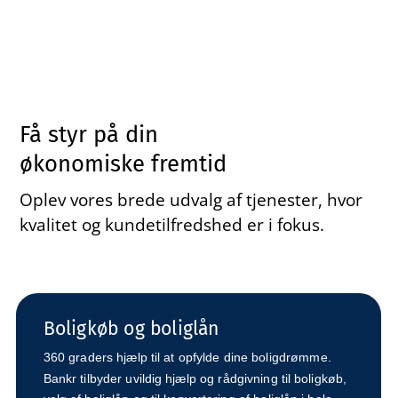
Få styr på din
økonomiske fremtid
Oplev vores brede udvalg af tjenester, hvor
kvalitet og kundetilfredshed er i fokus.
Boligkøb og boliglån
360 graders hjælp til at opfylde dine boligdrømme.
Bankr tilbyder uvildig hjælp og rådgivning til boligkøb,