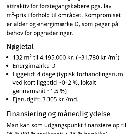
attraktiv for førstegangskøbere pga. lav
m²‑pris i forhold til området. Kompromiset
er alder og energimærke D, som peger på
behov for opgraderinger.
Nøgletal
132 m² til 4.195.000 kr. (~31.780 kr./m²)
Energimærke D
Liggetid: 4 dage (typisk forhandlingsrum
ved kort liggetid ~0–2 %, lokalt
gennemsnit ~1,5 %)
Ejerudgift: 3.305 kr./md.
Finansiering og månedlig ydelse
Man kan som udgangspunkt finansiere op til
95 % (80 % realkredit + 15 % banklån).