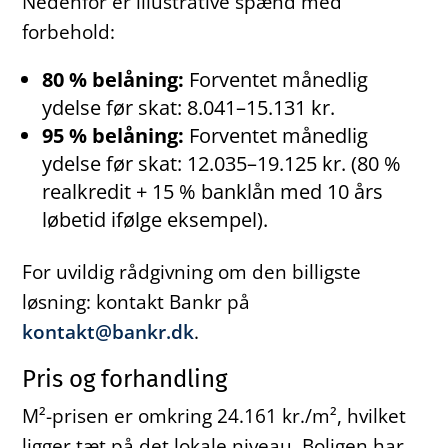
Nedenfor er illustrative spænd med
forbehold:
80 % belåning:
Forventet månedlig
ydelse før skat: 8.041–15.131 kr.
95 % belåning:
Forventet månedlig
ydelse før skat: 12.035–19.125 kr. (80 %
realkredit + 15 % banklån med 10 års
løbetid ifølge eksempel).
For uvildig rådgivning om den billigste
løsning: kontakt Bankr på
kontakt@bankr.dk
.
Pris og forhandling
M²-prisen er omkring 24.161 kr./m², hvilket
ligger tæt på det lokale niveau. Boligen har