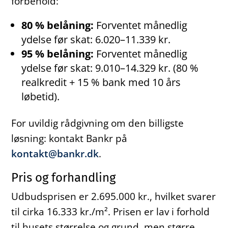
forbehold:
80 % belåning:
Forventet månedlig
ydelse før skat: 6.020–11.339 kr.
95 % belåning:
Forventet månedlig
ydelse før skat: 9.010–14.329 kr. (80 %
realkredit + 15 % bank med 10 års
løbetid).
For uvildig rådgivning om den billigste
løsning: kontakt Bankr på
kontakt@bankr.dk
.
Pris og forhandling
Udbudsprisen er 2.695.000 kr., hvilket svarer
til cirka 16.333 kr./m². Prisen er lav i forhold
til husets størrelse og grund, men større