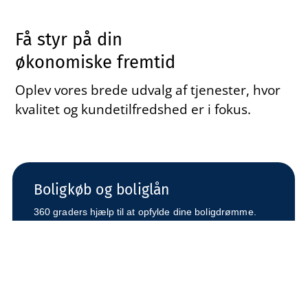
Få styr på din
økonomiske fremtid
Oplev vores brede udvalg af tjenester, hvor
kvalitet og kundetilfredshed er i fokus.
Boligkøb og boliglån
360 graders hjælp til at opfylde dine boligdrømme.
Bankr tilbyder uvildig hjælp og rådgivning til boligkøb,
valg af boliglån og til konvertering af boliglån i hele
Danmark. Få de største besparelser og maksimal
tryghed med hjælp fra Bankr.