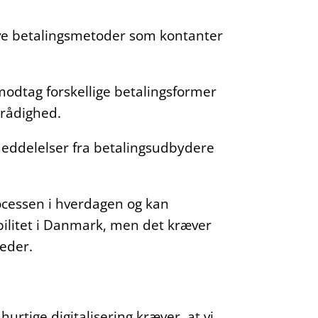
ive betalingsmetoder som kontanter
 modtag forskellige betalingsformer
l rådighed.
ddelelser fra betalingsudbydere
processen i hverdagen og kan
abilitet i Danmark, men det kræver
eder.
tige digitalisering kræver, at vi