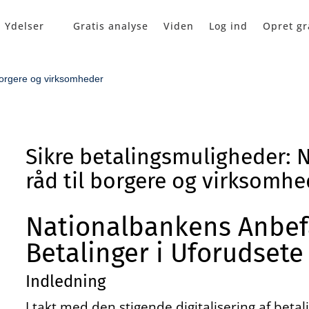
Ydelser
Gratis analyse
Viden
Log ind
Opret gr
 borgere og virksomheder
Sikre betalingsmuligheder: 
råd til borgere og virksomhe
Nationalbankens Anbefal
Betalinger i Uforudsete
Indledning
I takt med den stigende digitalisering af betal