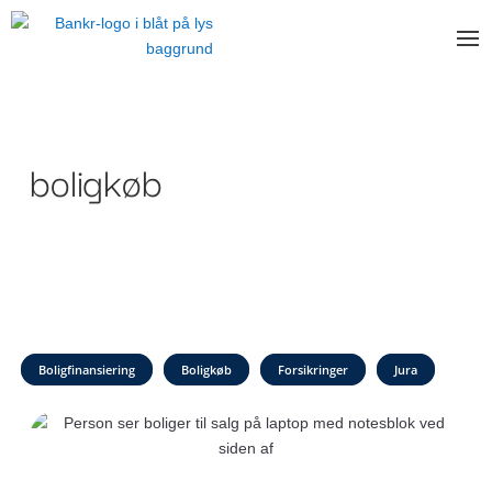
boligkøb
Boligfinansiering
Boligkøb
Forsikringer
Jura