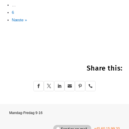
…
6
Næste »
Share this:






Mandag-Fredag 9-16
Send os en mail
+45 60 15 99 20