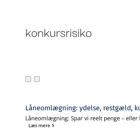
Om Bankr
Ydelser
konkursrisiko
Låneomlægning: ydelse, restgæld, ku
Låneomlægning: Spar vi reelt penge – eller 
Læs mere