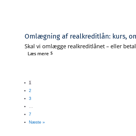
Omlægning af realkreditlån: kurs, om
Skal vi omlægge realkreditlånet – eller betaler
Læs mere
1
2
3
…
7
Næste »