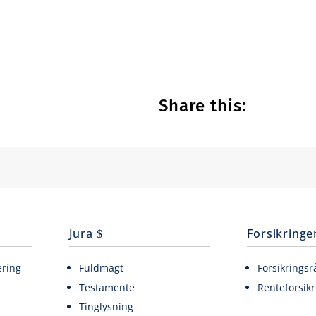
Share this:
Jura
Forsikringe
ering
Fuldmagt
Forsikringsr
Testamente
Renteforsikr
Tinglysning