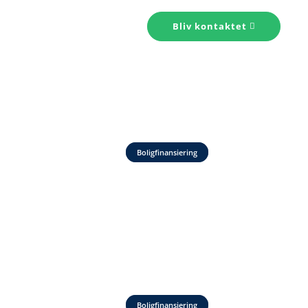
s konto
Kontakt
Bliv kontaktet
Boligfinansiering
Boligfinansiering