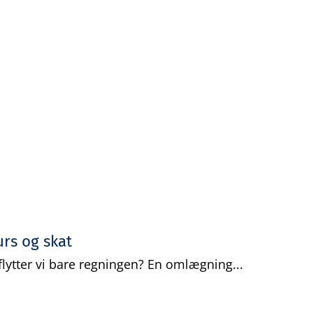
Gratis analyse
Viden
Log ind
Opret grati
rs og skat
flytter vi bare regningen? En omlægning...