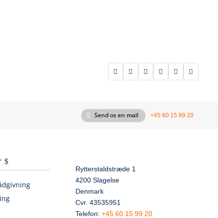






Send os en mail
+45 60 15 99 20
r
Rytterstaldstræde 1
4200 Slagelse
ådgivning
Denmark
ing
Cvr. 43535951
Telefon:
+45 60 15 99 20