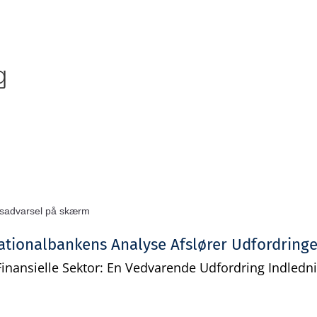
Gratis analyse
Viden
Log ind
Opret grati
g
ationalbankens Analyse Afslører Udfordringe
nansielle Sektor: En Vedvarende Udfordring Indlednin