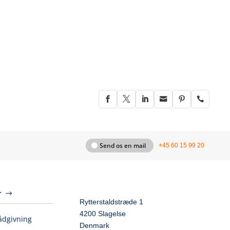






Send os en mail
+45 60 15 99 20
r
Rytterstaldstræde 1
4200 Slagelse
ådgivning
Denmark