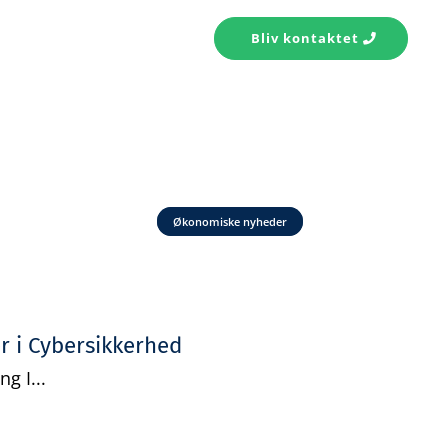
s konto
Kontakt
Bliv kontaktet
Økonomiske nyheder
r i Cybersikkerhed
g I...