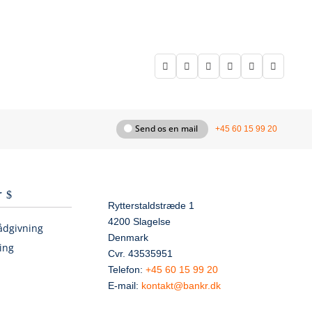






Send os en mail
+45 60 15 99 20
r
Rytterstaldstræde 1
4200 Slagelse
ådgivning
Denmark
ing
Cvr. 43535951
Telefon:
+45 60 15 99 20
E-mail:
kontakt@bankr.dk