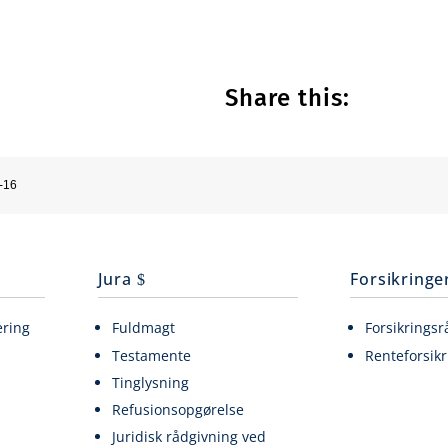
Share this:
-16
Jura
Forsikringe
ering
Fuldmagt
Forsikringsr
Testamente
Renteforsikr
Tinglysning
Refusionsopgørelse
Juridisk rådgivning ved