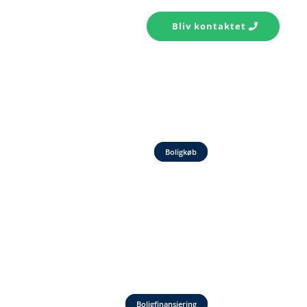
s konto
Kontakt
Bliv kontaktet
Boligkøb
Boligfinansiering