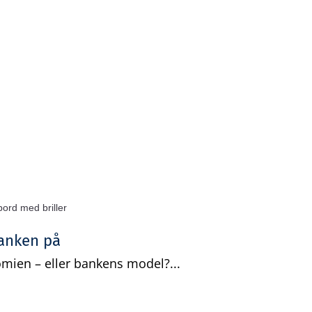
Gratis analyse
Viden
Log ind
Opret grati
banken på
nomien – eller bankens model?...