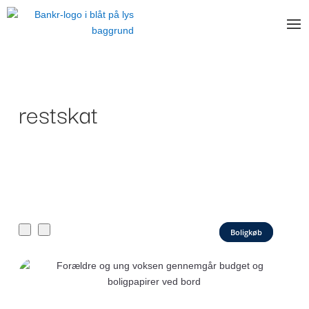
restskat
Boligkøb