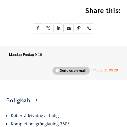
Share this:






Mandag-Fredag 9-16
Send os en mail
+45 60 15 99 20
Boligkøb
Køberrådgivning af bolig
Komplet boligrådgivning 360°