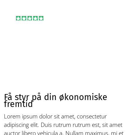





Få styr på din
økonomiske fremtid
We would not have had the growth that we’ve
experienced, without Apartments.com as a
partner.
Sharon Dunne
Senior Director, FPI Management in Reno, NV
Få styr på din økonomiske
fremtid
Lorem ipsum dolor sit amet, consectetur
adipiscing elit. Duis rutrum rutrum est, sit amet
auctor libero vehicula a. Nullam maximus, mi et