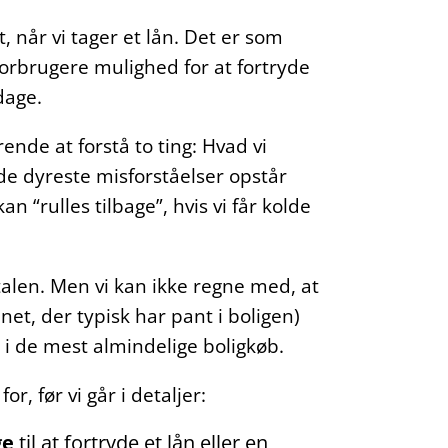
t, når vi tager et lån. Det er som
forbrugere mulighed for at fortryde
dage.
rende at forstå to ting: Hvad vi
 de dyreste misforståelser opstår
an “rulles tilbage”, hvis vi får kolde
aftalen. Men vi kan ikke regne med, at
net, der typisk har pant i boligen)
 i de mest almindelige boligkøb.
r, før vi går i detaljer:
ge
til at fortryde et lån eller en