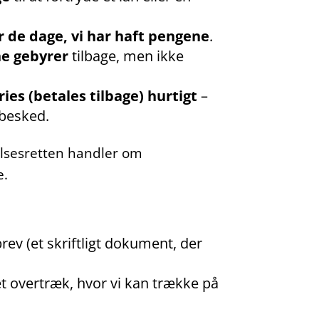
r de dage, vi har haft pengene
.
e gebyrer
tilbage, men ikke
ries (betales tilbage) hurtigt
–
 besked.
delsesretten handler om
e.
rev (et skriftligt dokument, der
get overtræk, hvor vi kan trække på