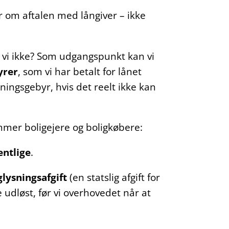
r om aftalen med långiver – ikke
an vi ikke? Som udgangspunkt kan vi
yrer
, som vi har betalt for lånet
ningsgebyr, hvis det reelt ikke kan
mmer boligejere og boligkøbere:
entlige
.
glysningsafgift
(en statslig afgift for
 udløst, før vi overhovedet når at