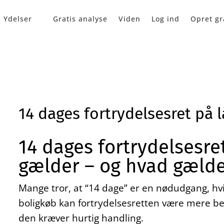
Ydelser
Gratis analyse
Viden
Log ind
Opret gr
14 dages fortrydelsesret på l
14 dages fortrydelsesre
gælder – og hvad gælder
Mange tror, at “14 dage” er en nødudgang, hvi
boligkøb kan fortrydelsesretten være mere be
den kræver hurtig handling.