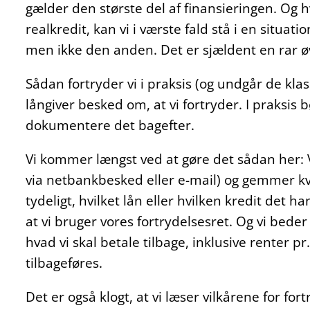
gælder den største del af finansieringen. Og h
realkredit, kan vi i værste fald stå i en situati
men ikke den anden. Det er sjældent en rar øv
Sådan fortryder vi i praksis (og undgår de klass
långiver besked om, at vi fortryder. I praksis b
dokumentere det bagefter.
Vi kommer længst ved at gøre det sådan her: Vi
via netbankbesked eller e-mail) og gemmer kvit
tydeligt, hvilket lån eller hvilken kredit det
at vi bruger vores fortrydelsesret. Og vi bede
hvad vi skal betale tilbage, inklusive renter p
tilbageføres.
Det er også klogt, at vi læser vilkårene for fo