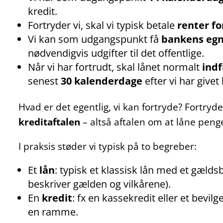
kredit.
Fortryder vi, skal vi typisk betale
renter fo
Vi kan som udgangspunkt få
bankens egn
nødvendigvis udgifter til det offentlige.
Når vi har fortrudt, skal lånet normalt
indf
senest
30 kalenderdage
efter vi har givet
Hvad er det egentlig, vi kan fortryde? Fortry
kreditaftalen
– altså aftalen om at låne peng
I praksis støder vi typisk på to begreber:
Et
lån
: typisk et klassisk lån med et gældsb
beskriver gælden og vilkårene).
En
kredit
: fx en kassekredit eller et bevil
en ramme.