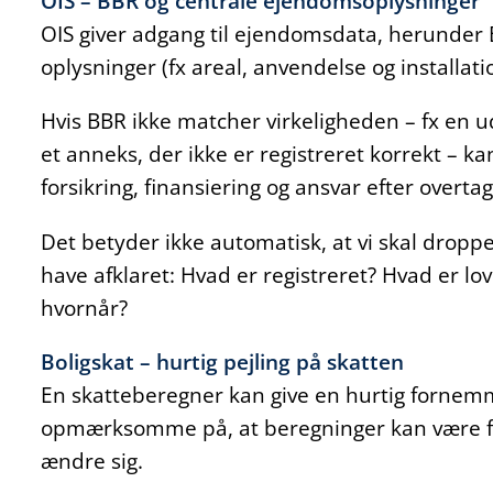
OIS – BBR og centrale ejendomsoplysninger
OIS giver adgang til ejendomsdata, herunder
oplysninger (fx areal, anvendelse og installati
Hvis BBR ikke matcher virkeligheden – fx en u
et anneks, der ikke er registreret korrekt – 
forsikring, finansiering og ansvar efter overtag
Det betyder ikke automatisk, at vi skal droppe
have afklaret: Hvad er registreret? Hvad er lov
hvornår?
Boligskat – hurtig pejling på skatten
En skatteberegner kan give en hurtig fornemm
opmærksomme på, at beregninger kan være fo
ændre sig.