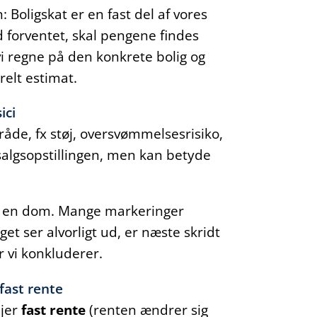
 Boligskat er en fast del af vores
d forventet, skal pengene findes
 vi regne på den konkrete bolig og
elt estimat.
ici
de, fx støj, oversvømmelsesrisiko,
 salgsopstillingen, men kan betyde
som en dom. Mange markeringer
et ser alvorligt ud, er næste skridt
r vi konkluderer.
fast rente
ejer
fast rente
(renten ændrer sig