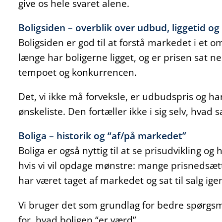
give os hele svaret alene.
Boligsiden – overblik over udbud, liggetid o
Boligsiden er god til at forstå markedet i et om
længe har boligerne ligget, og er prisen sat 
tempoet og konkurrencen.
Det, vi ikke må forveksle, er udbudspris og h
ønskeliste. Den fortæller ikke i sig selv, hva
Boliga – historik og “af/på markedet”
Boliga er også nyttig til at se prisudvikling og
hvis vi vil opdage mønstre: mange prisnedsætte
har været taget af markedet og sat til salg ige
Vi bruger det som grundlag for bedre spørgsmå
for, hvad boligen “er værd”.