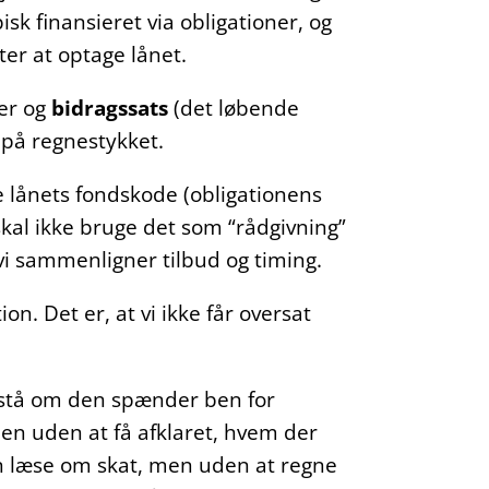
pisk finansieret via obligationer, og
ter at optage lånet.
er og
bidragssats
(det løbende
l på regnestykket.
ge lånets fondskode (obligationens
 skal ikke bruge det som “rådgivning”
vi sammenligner tilbud og timing.
on. Det er, at vi ikke får oversat
orstå om den spænder ben for
 men uden at få afklaret, hvem der
kan læse om skat, men uden at regne