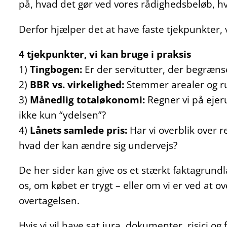
på, hvad det gør ved vores rådighedsbeløb, hv
Derfor hjælper det at have faste tjekpunkter, 
4 tjekpunkter, vi kan bruge i praksis
1)
Tingbogen:
Er der servitutter, der begræns
2)
BBR vs. virkelighed:
Stemmer arealer og rum
3)
Månedlig totaløkonomi:
Regner vi på ejeru
ikke kun “ydelsen”?
4)
Lånets samlede pris:
Har vi overblik over r
hvad der kan ændre sig undervejs?
De her sider kan give os et stærkt faktagrundl
os, om købet er trygt – eller om vi er ved at ov
overtagelsen.
Hvis vi vil have sat jura, dokumenter, risici o