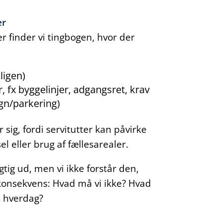
er
Her finder vi tingbogen, hvor der
ligen)
 fx byggelinjer, adgangsret, krav
gn/parkering)
sig, fordi servitutter kan påvirke
el eller brug af fællesarealer.
gtig ud, men vi ikke forstår den,
l konsekvens: Hvad må vi ikke? Hvad
s hverdag?