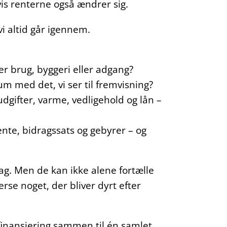
is renterne også ændrer sig.
vi altid går igennem.
er brug, byggeri eller adgang?
 med det, vi ser til fremvisning?
dgifter, varme, vedligehold og lån –
ente, bidragssats og gebyrer – og
ag. Men de kan ikke alene fortælle
erse noget, der bliver dyrt efter
g finansiering sammen til én samlet