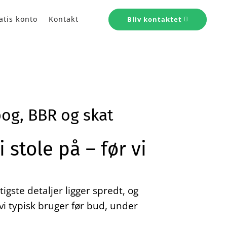
atis konto
Kontakt
Bliv kontaktet
bog, BBR og skat
 stole på – før vi
igste detaljer ligger spredt, og
 vi typisk bruger før bud, under