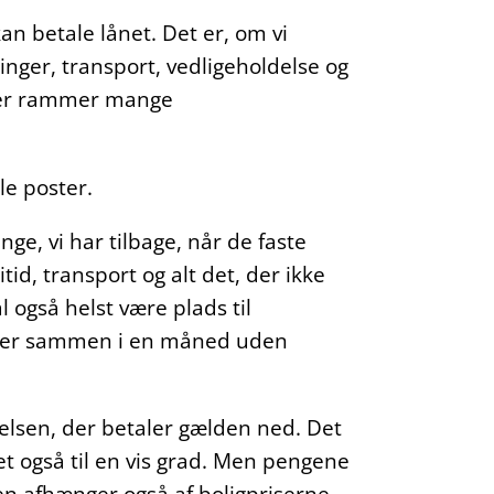
an betale lånet. Det er, om vi
ringer, transport, vedligeholdelse og
Her rammer mange
le poster.
e, vi har tilbage, når de faste
tid, transport og alt det, der ikke
 også helst være plads til
nger sammen i en måned uden
elsen, der betaler gælden ned. Det
et også til en vis grad. Men pengene
ien afhænger også af boligpriserne.