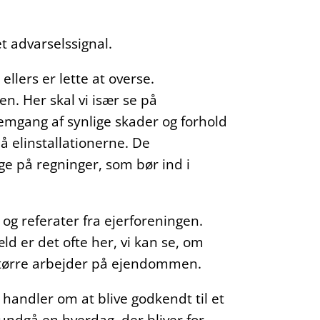
t advarselssignal.
llers er lette at overse.
n. Her skal vi især se på
mgang af synlige skader og forhold
på elinstallationerne. De
ge på regninger, som bør ind i
 og referater fra ejerforeningen.
d er det ofte her, vi kan se, om
r større arbejder på ejendommen.
 handler om at blive godkendt til et
 undgå en hverdag, der bliver for