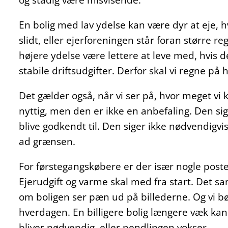
En bolig med lav ydelse kan være dyr at eje, h
slidt, eller ejerforeningen står foran større 
højere ydelse være lettere at leve med, hvis 
stabile driftsudgifter. Derfor skal vi regne på
Det gælder også, når vi ser på, hvor meget vi
nyttig, men den er ikke en anbefaling. Den s
blive godkendt til. Den siger ikke nødvendigvis,
ad grænsen.
For førstegangskøbere er der især nogle poste
Ejerudgift og varme skal med fra start. Det s
om boligen ser pæn ud på billederne. Og vi bø
hverdagen. En billigere bolig længere væk kan 
bliver nødvendig, eller pendlingen vokser.