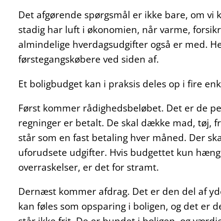
Det afgørende spørgsmål er ikke bare, om vi k
stadig har luft i økonomien, når varme, forsik
almindelige hverdagsudgifter også er med. 
førstegangskøbere ved siden af.
Et boligbudget kan i praksis deles op i fire enk
Først kommer rådighedsbeløbet. Det er de peng
regninger er betalt. De skal dække mad, tøj, fri
står som en fast betaling hver måned. Der skal
uforudsete udgifter. Hvis budgettet kun hæ
overraskelser, er det for stramt.
Dernæst kommer afdrag. Det er den del af yd
kan føles som opsparing i boligen, og det er d
står ikke frit. De er bundet i boligen, og værd