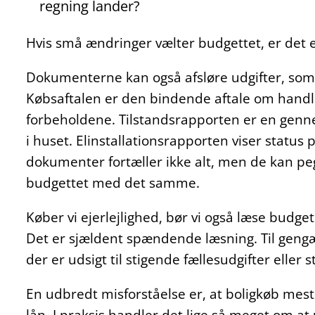
regning lander?
Hvis små ændringer vælter budgettet, er det e
Dokumenterne kan også afsløre udgifter, som e
Købsaftalen er den bindende aftale om handle
forbeholdene. Tilstandsrapporten er en genne
i huset. Elinstallationsrapporten viser status 
dokumenter fortæller ikke alt, men de kan pe
budgettet med det samme.
Køber vi ejerlejlighed, bør vi også læse budget
Det er sjældent spændende læsning. Til gengæl
der er udsigt til stigende fællesudgifter elle
En udbredt misforståelse er, at boligkøb mest
lån. I praksis handler det lige så meget om at