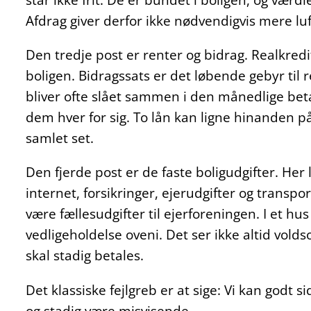
Afdrag giver derfor ikke nødvendigvis mere luf
Den tredje post er renter og bidrag. Realkredit
boligen. Bidragssats er det løbende gebyr til 
bliver ofte slået sammen i den månedlige bet
dem hver for sig. To lån kan ligne hinanden på 
samlet set.
Den fjerde post er de faste boligudgifter. Her 
internet, forsikringer, ejerudgifter og transpor
være fællesudgifter til ejerforeningen. I et 
vedligeholdelse oveni. Det ser ikke altid vold
skal stadig betales.
Det klassiske fejlgreb er at sige: Vi kan godt s
og stadig være misvisende.