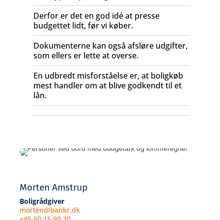
Derfor er det en god idé at presse
budgettet lidt, før vi køber.
Dokumenterne kan også afsløre udgifter,
som ellers er lette at overse.
En udbredt misforståelse er, at boligkøb
mest handler om at blive godkendt til et
lån.
Morten Amstrup
Boligrådgiver
morten@bankr.dk
+45 60 15 99 20