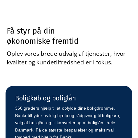
Få styr på din
økonomiske fremtid
Oplev vores brede udvalg af tjenester, hvor
kvalitet og kundetilfredshed er i fokus.
Boligkøb og boliglån
360 graders hjælp til at opfylde dine boligdrømme.
Bankr tilbyder uvildig hjælp og rådgivning til boligkøb,
valg af boliglån og til konvertering af boliglån i hele
Danmark. Få de største besparelser og maksimal
tryghed med hjælp fra Bankr.