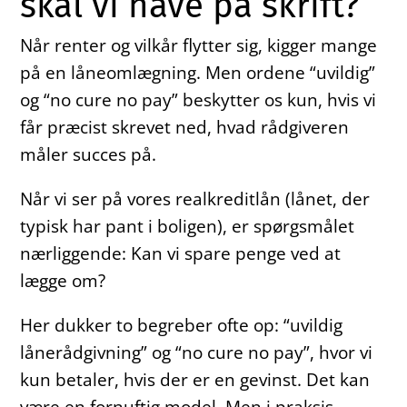
skal vi have på skrift?
Når renter og vilkår flytter sig, kigger mange
på en låneomlægning. Men ordene “uvildig”
og “no cure no pay” beskytter os kun, hvis vi
får præcist skrevet ned, hvad rådgiveren
måler succes på.
Når vi ser på vores realkreditlån (lånet, der
typisk har pant i boligen), er spørgsmålet
nærliggende: Kan vi spare penge ved at
lægge om?
Her dukker to begreber ofte op: “uvildig
lånerådgivning” og “no cure no pay”, hvor vi
kun betaler, hvis der er en gevinst. Det kan
være en fornuftig model. Men i praksis