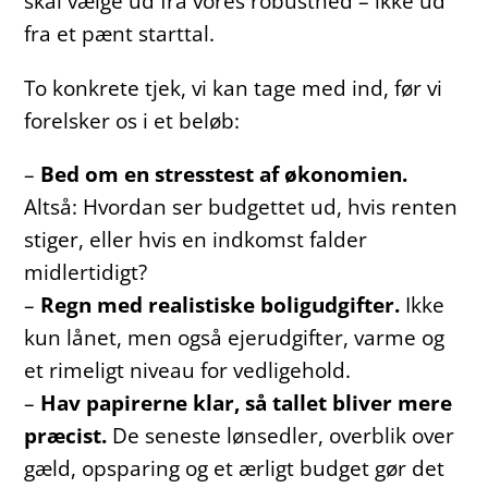
skal vælge ud fra vores robusthed – ikke ud
fra et pænt starttal.
To konkrete tjek, vi kan tage med ind, før vi
forelsker os i et beløb:
–
Bed om en stresstest af økonomien.
Altså: Hvordan ser budgettet ud, hvis renten
stiger, eller hvis en indkomst falder
midlertidigt?
–
Regn med realistiske boligudgifter.
Ikke
kun lånet, men også ejerudgifter, varme og
et rimeligt niveau for vedligehold.
–
Hav papirerne klar, så tallet bliver mere
præcist.
De seneste lønsedler, overblik over
gæld, opsparing og et ærligt budget gør det