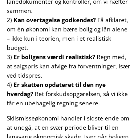
lånedokumenter og kontroller, om vi hæfter
sammen.
2)
Kan overtagelse godkendes?
Få afklaret,
om én økonomi kan bære bolig og lån alene
– ikke kun i teorien, men i et realistisk
budget.
3)
Er boligens værdi realistisk?
Regn med,
at salgspris kan afvige fra forventninger, især
ved tidspres.
4)
Er skatten opdateret til den nye
hverdag?
Ret forskudsopgørelsen, så vi ikke
får en ubehagelig regning senere.
Skilsmisseøkonomi handler i sidste ende om
at undgå, at en svær periode bliver til en
langvarig økonomisk skade. Især når boligen