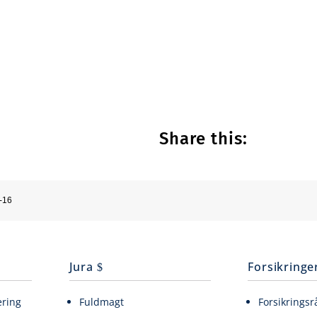
Share this:
-16
Jura
Forsikringe
ering
Fuldmagt
Forsikringsr