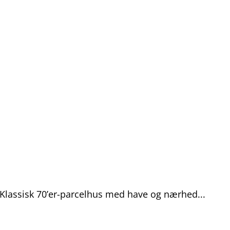
Gratis analyse
Viden
Log ind
Opret grati
Klassisk 70’er-parcelhus med have og nærhed...