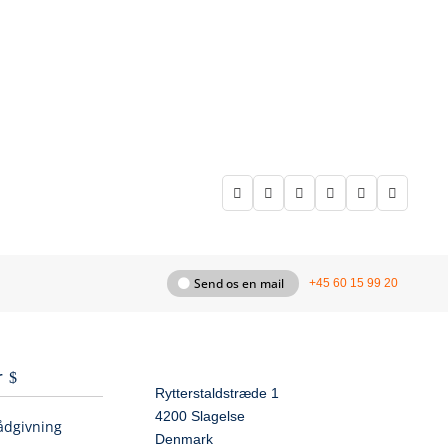






Send os en mail
+45 60 15 99 20
r
Rytterstaldstræde 1
4200 Slagelse
ådgivning
Denmark