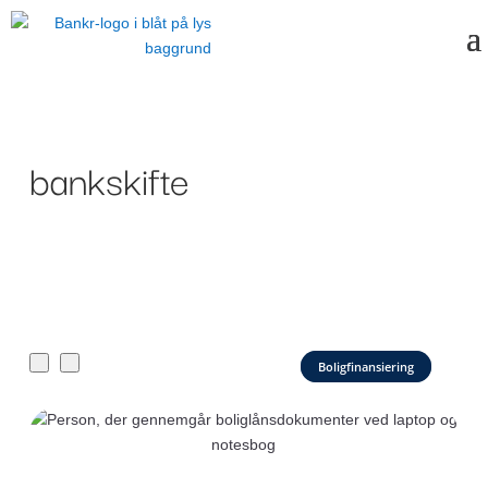
bankskifte
Boligfinansiering