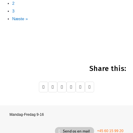
2
3
Næste »
Share this:






Mandag-Fredag 9-16
Send os en mail
+45 60 15 99 20