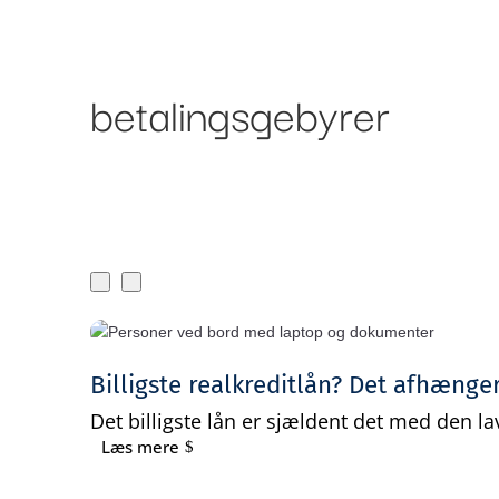
Om Bankr
Ydelser
betalingsgebyrer
Billigste realkreditlån? Det afhænge
Det billigste lån er sjældent det med den lav
Læs mere