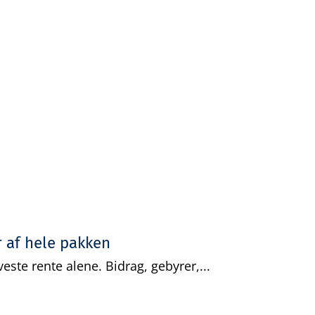
Gratis analyse
Viden
Log ind
Opret grati
r af hele pakken
este rente alene. Bidrag, gebyrer,...