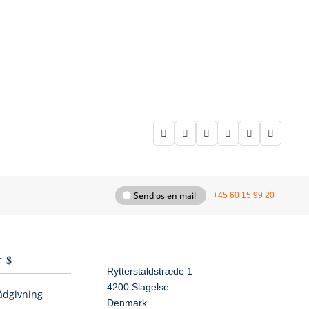






Send os en mail
+45 60 15 99 20
r
Rytterstaldstræde 1
4200 Slagelse
ådgivning
Denmark