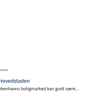
Gratis analyse
Viden
Log ind
Opret grati
 Hovedstaden
Københavns boligmarked kan godt være...