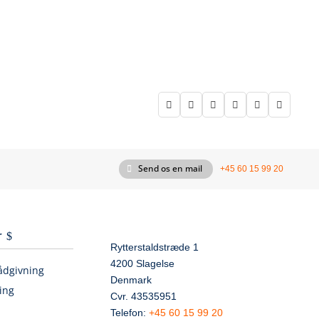






Send os en mail
+45 60 15 99 20
r
Rytterstaldstræde 1
4200 Slagelse
ådgivning
Denmark
ing
Cvr. 43535951
Telefon:
+45 60 15 99 20