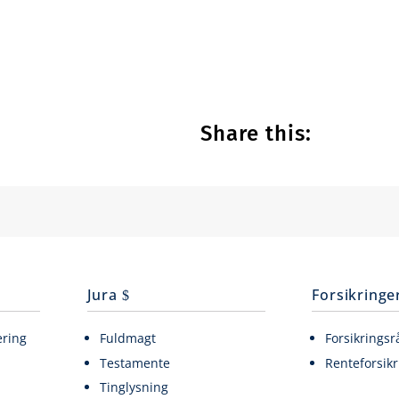
Share this:
Jura
Forsikringe
ering
Fuldmagt
Forsikringsr
Testamente
Renteforsikr
Tinglysning