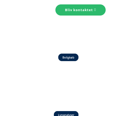
s konto
Kontakt
Bliv kontaktet
Boligkøb
Lynanalyser