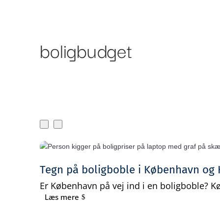
Om Bankr
Ydelser
boligbudget
Tegn på boligboble i København og
Er København på vej ind i en boligboble? 
Læs mere