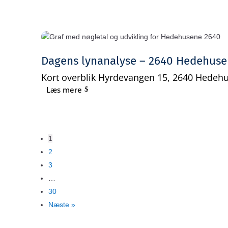
Dagens lynanalyse – 2640 Hedehus
Kort overblik Hyrdevangen 15, 2640 Hedehu
Læs mere
1
2
3
…
30
Næste »